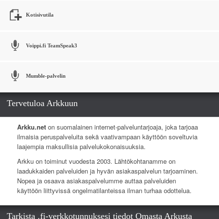
Kotisivutila
Voippi.fi TeamSpeak3
Mumble-palvelin
Tervetuloa Arkkuun
Arkku.net
on suomalainen internet-palveluntarjoaja, joka tarjoaa
ilmaisia peruspalveluita sekä vaativampaan käyttöön soveltuvia
laajempia maksullisia palvelukokonaisuuksia.
Arkku on toiminut vuodesta 2003. Lähtökohtanamme on
laadukkaiden palveluiden ja hyvän asiakaspalvelun tarjoaminen.
Nopea ja osaava asiakaspalvelumme auttaa palveluiden
käyttöön liittyvissä ongelmatilanteissa ilman turhaa odottelua.
Tarkista .fi-verkkotunnuksesi tiedot Omasta Arkusta