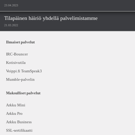
23.04.2023
Tilapäinen häiriö yhdellä palvelimistamme
21.03.2022
Ilmaiset palvelut
IRC-Bouncer
Kotisivutila
Voippi.fi TeamSpeak3
Mumble-palvelin
Maksulliset palvelut
Arkku Mini
Arkku Pro
Arkku Business
SSL-sertifikaatti