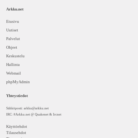
Arkku.net
Etusivu
Uutiset
Palvelut
Ohjeet
Keskustelu
Hallinta
Webmail
phpMyAdmin
Yhteystiedot
Sähköposti:
arkku@arkku.net
IRC: #Arkku.net @ Quakenet & Ircnet
Käyttöehdot
Tilausehdot