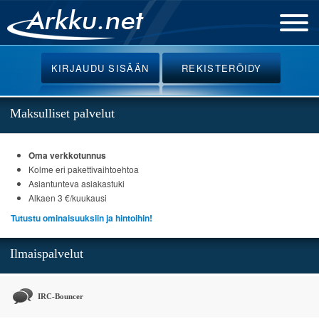
Etusivu
KIRJAUDU
SISÄÄN
REKISTERÖIDY
Uutiset
Palvelut
Maksulliset palvelut
Ohjeet
Oma verkkotunnus
Keskustelu
Kolme eri pakettivaihtoehtoa
Webmail
Asiantunteva asiakastuki
Alkaen 3 €/kuukausi
Oikotiet
Tutustu ominaisuuksiin ja hintoihin!
Ilmaispalvelut
IRC-Bouncer