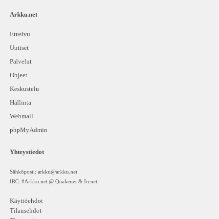
Arkku.net
Etusivu
Uutiset
Palvelut
Ohjeet
Keskustelu
Hallinta
Webmail
phpMyAdmin
Yhteystiedot
Sähköposti:
arkku@arkku.net
IRC: #Arkku.net @ Quakenet & Ircnet
Käyttöehdot
Tilausehdot