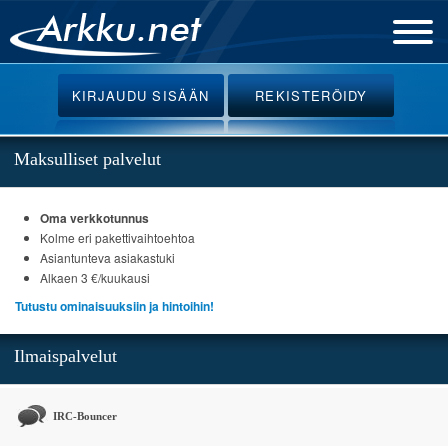
Etusivu
KIRJAUDU
SISÄÄN
REKISTERÖIDY
Uutiset
Palvelut
Maksulliset palvelut
Ohjeet
Oma verkkotunnus
Keskustelu
Kolme eri pakettivaihtoehtoa
Webmail
Asiantunteva asiakastuki
Alkaen 3 €/kuukausi
Oikotiet
Tutustu ominaisuuksiin ja hintoihin!
Ilmaispalvelut
IRC-Bouncer