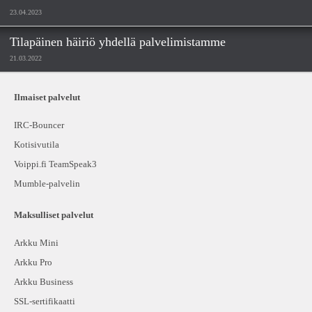
23.04.2023
Tilapäinen häiriö yhdellä palvelimistamme
21.03.2022
Ilmaiset palvelut
IRC-Bouncer
Kotisivutila
Voippi.fi TeamSpeak3
Mumble-palvelin
Maksulliset palvelut
Arkku Mini
Arkku Pro
Arkku Business
SSL-sertifikaatti