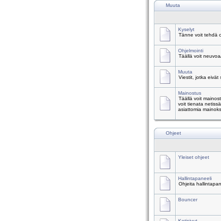
Muuta
Kyselyt
Tänne voit tehdä o
Ohjelmointi
Täällä voit neuvoa
Muuta
Viestit, jotka eivät
Mainostus
Täällä voit mainos
voit tienata netiss
asiattomia mainoks
Ohjeet
Yleiset ohjeet
Hallintapaneeli
Ohjeita hallintapa
Bouncer
Kotisivut