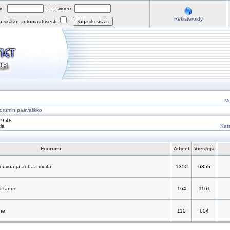
Rekisteröidy
na sisään automaattisesti
Me
orumin päävalikko
19:48
ia
Kats
Foorumi
Aiheet
Viestejä
neuvoa ja auttaa muita
1350
6355
a tänne
164
1161
nne
110
604