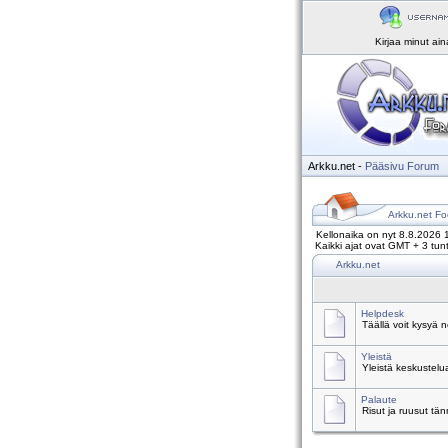
Kirjaa minut ai
Arkku.net
-
Pääsivu
Forum
Arkku.net Fo
Kellonaika on nyt 8.8.2026 
Kaikki ajat ovat GMT + 3 tunt
Arkku.net
Helpdesk
Täällä voit kysyä 
Yleistä
Yleistä keskustelu
Palaute
Risut ja ruusut tä