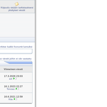
Kirjaudu sisään tarkistaaksesi
yksityiset viestit
rkitse kaikki foorumit luetuiksi
o viestit joihin ei ole vastattu
Viimeinen viesti
17.3.2026 23:03
axl
16.1.2023 22:27
Tonzas
16.6.2021 12:59
Kiia