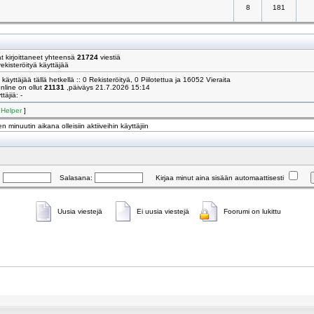
8
181
 kirjoittaneet yhteensä
21724
viestiä
ekisteröityä käyttäjää
käyttäjää tällä hetkellä :: 0 Rekisteröityä, 0 Piilotettua ja 16052 Vieraita
online on ollut
21131
,päiväys 21.7.2026 15:14
täjiä: -
[
Helper
]
n minuutin aikana olleisiin aktiiveihin käyttäjiin
:
Salasana:
Kirjaa minut aina sisään automaattisesti
Uusia viestejä
Ei uusia viestejä
Foorumi on lukittu