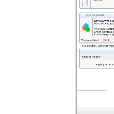
Ketä on paikalla
Käyttäjämme ovat
Meillä on
44262
r
Yhteensä
16052
Eniten käyttäjiä 
Rekisteröityjä käyt
Värien selitteet: [
Staff
] 
Tieto perustuu viimeisen viide
Kirjaudu sisään
Käyttäjätunnus