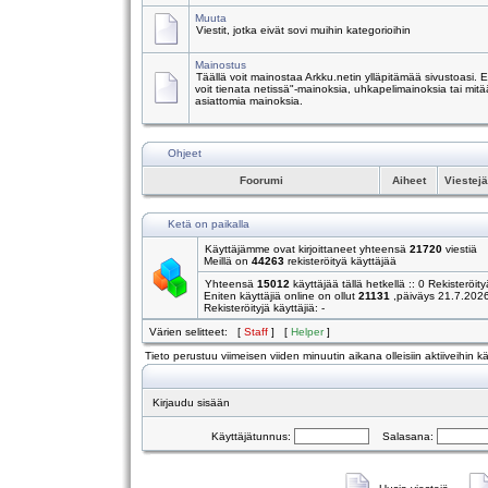
Muuta
Viestit, jotka eivät sovi muihin kategorioihin
Mainostus
Täällä voit mainostaa Arkku.netin ylläpitämää sivustoasi.
voit tienata netissä"-mainoksia, uhkapelimainoksia tai mitä
asiattomia mainoksia.
Ohjeet
Foorumi
Aiheet
Viestej
Ketä on paikalla
Käyttäjämme ovat kirjoittaneet yhteensä
21720
viestiä
Meillä on
44263
rekisteröityä käyttäjää
Yhteensä
15012
käyttäjää tällä hetkellä :: 0 Rekisteröity
Eniten käyttäjiä online on ollut
21131
,päiväys 21.7.202
Rekisteröityjä käyttäjiä: -
Värien selitteet: [
Staff
] [
Helper
]
Tieto perustuu viimeisen viiden minuutin aikana olleisiin aktiiveihin käy
Kirjaudu sisään
Käyttäjätunnus:
Salasana: