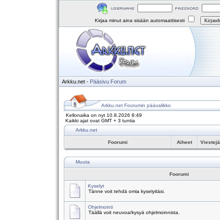
Kirjaa minut aina sisään automaattisesti
Arkku.net
-
Pääsivu
Forum
Arkku.net Foorumin päävalikko
Kellonaika on nyt 10.8.2026 8:49
Kaikki ajat ovat GMT + 3 tuntia
Arkku.net
Foorumi
Aiheet
Viestej
Muuta
Foorumi
Kyselyt
Tänne voit tehdä omia kyselyitäsi.
Ohjelmointi
Täällä voit neuvoa/kysyä ohjelmoinnista.