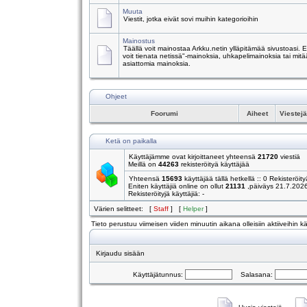
Muuta
Viestit, jotka eivät sovi muihin kategorioihin
Mainostus
Täällä voit mainostaa Arkku.netin ylläpitämää sivustoasi.
voit tienata netissä"-mainoksia, uhkapelimainoksia tai mitä
asiattomia mainoksia.
Ohjeet
Foorumi
Aiheet
Viestej
Ketä on paikalla
Käyttäjämme ovat kirjoittaneet yhteensä
21720
viestiä
Meillä on
44263
rekisteröityä käyttäjää
Yhteensä
15693
käyttäjää tällä hetkellä :: 0 Rekisteröity
Eniten käyttäjiä online on ollut
21131
,päiväys 21.7.202
Rekisteröityjä käyttäjiä: -
Värien selitteet: [
Staff
] [
Helper
]
Tieto perustuu viimeisen viiden minuutin aikana olleisiin aktiiveihin käy
Kirjaudu sisään
Käyttäjätunnus:
Salasana: