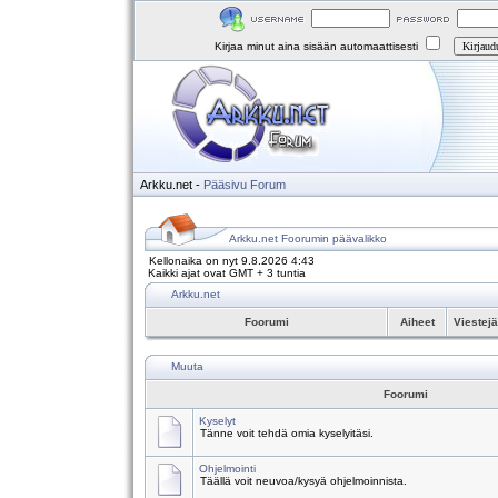
Kirjaa minut aina sisään automaattisesti
Arkku.net
-
Pääsivu
Forum
Arkku.net Foorumin päävalikko
Kellonaika on nyt 9.8.2026 4:43
Kaikki ajat ovat GMT + 3 tuntia
Arkku.net
Foorumi
Aiheet
Viestej
Muuta
Foorumi
Kyselyt
Tänne voit tehdä omia kyselyitäsi.
Ohjelmointi
Täällä voit neuvoa/kysyä ohjelmoinnista.