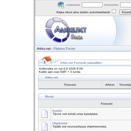
Kirjaa minut aina sisään automaattisesti
Arkku.net
-
Pääsivu
Forum
Arkku.net Foorumin päävalikko
Kellonaika on nyt 6.8.2026 8:09
Kaikki ajat ovat GMT + 3 tuntia
Arkku.net
Foorumi
Aiheet
Viestej
Muuta
Foorumi
Kyselyt
Tänne voit tehdä omia kyselyitäsi.
Ohjelmointi
Täällä voit neuvoa/kysyä ohjelmoinnista.