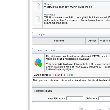
Muuta
Viestit, jotka eivät sovi muihin kategorioihin
Mainostus
Täällä voit mainostaa Arkku.netin ylläpitämää sivustoasi.
voit tienata netissä"-mainoksia, uhkapelimainoksia tai mitä
asiattomia mainoksia.
Ohjeet
Foorumi
Aiheet
Viestej
Ketä on paikalla
Käyttäjämme ovat kirjoittaneet yhteensä
21769
viestiä
Meillä on
44262
rekisteröityä käyttäjää
Yhteensä
540
käyttäjää tällä hetkellä :: 0 Rekisteröityä, 
Eniten käyttäjiä online on ollut
21131
,päiväys 21.7.202
Rekisteröityjä käyttäjiä: -
Värien selitteet: [
Staff
] [
Helper
]
Tieto perustuu viimeisen viiden minuutin aikana olleisiin aktiiveihin käy
Kirjaudu sisään
Käyttäjätunnus:
Salasana: