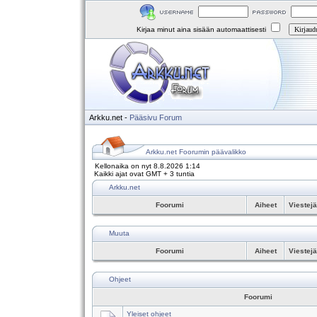
Kirjaa minut aina sisään automaattisesti
Arkku.net
-
Pääsivu
Forum
Arkku.net Foorumin päävalikko
Kellonaika on nyt 8.8.2026 1:14
Kaikki ajat ovat GMT + 3 tuntia
Arkku.net
Foorumi
Aiheet
Viestej
Muuta
Foorumi
Aiheet
Viestej
Ohjeet
Foorumi
Yleiset ohjeet