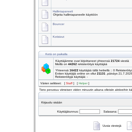
Hallintapaneeli
Ohjeita hallintapaneelin käyttöön
Bouncer
Kotisivut
Ketä on paikalla
Käyttäjämme ovat kirjoittaneet yhteensä
21724
viestiä
Meillä on
44262
rekisteröityä käyttäjää
Yhteensä
16422
käyttäjää tällä hetkellä :: 0 Rekisteröity
Eniten käyttäjiä online on ollut
21131
,päiväys 21.7.202
Rekisteröityjä käyttäjiä: -
Värien selitteet: [
Staff
] [
Helper
]
Tieto perustuu viimeisen viiden minuutin aikana olleisiin aktiiveihin käy
Kirjaudu sisään
Käyttäjätunnus:
Salasana:
Uusia viestejä