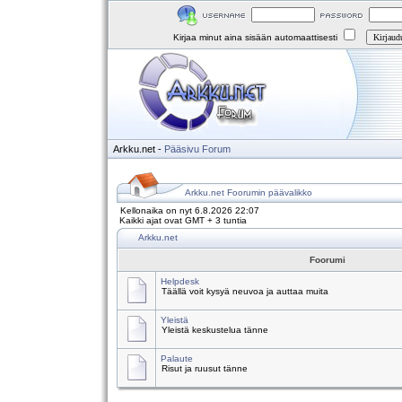
Kirjaa minut aina sisään automaattisesti
Arkku.net
-
Pääsivu
Forum
Arkku.net Foorumin päävalikko
Kellonaika on nyt 6.8.2026 22:07
Kaikki ajat ovat GMT + 3 tuntia
Arkku.net
Foorumi
Helpdesk
Täällä voit kysyä neuvoa ja auttaa muita
Yleistä
Yleistä keskustelua tänne
Palaute
Risut ja ruusut tänne