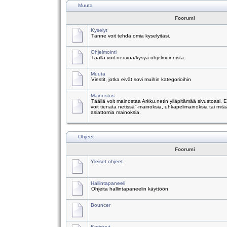
Muuta
Foorumi
Kyselyt
Tänne voit tehdä omia kyselyitäsi.
Ohjelmointi
Täällä voit neuvoa/kysyä ohjelmoinnista.
Muuta
Viestit, jotka eivät sovi muihin kategorioihin
Mainostus
Täällä voit mainostaa Arkku.netin ylläpitämää sivustoasi.
voit tienata netissä"-mainoksia, uhkapelimainoksia tai mitä
asiattomia mainoksia.
Ohjeet
Foorumi
Yleiset ohjeet
Hallintapaneeli
Ohjeita hallintapaneelin käyttöön
Bouncer
Kotisivut