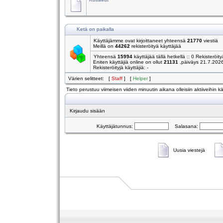
Ketä on paikalla
Käyttäjämme ovat kirjoittaneet yhteensä
21770
viestiä
Meillä on
44262
rekisteröityä käyttäjää
Yhteensä
15994
käyttäjää tällä hetkellä :: 0 Rekisteröity
Eniten käyttäjiä online on ollut
21131
,päiväys 21.7.202
Rekisteröityjä käyttäjiä: -
Värien selitteet: [
Staff
] [
Helper
]
Tieto perustuu viimeisen viiden minuutin aikana olleisiin aktiiveihin käy
Kirjaudu sisään
Käyttäjätunnus:
Salasana:
Uusia viestejä