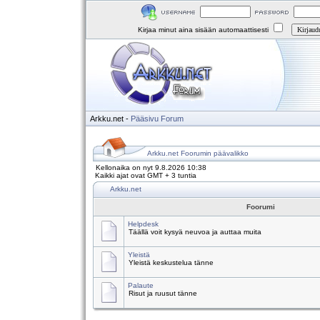
Kirjaa minut aina sisään automaattisesti
Arkku.net
-
Pääsivu
Forum
Arkku.net Foorumin päävalikko
Kellonaika on nyt 9.8.2026 10:38
Kaikki ajat ovat GMT + 3 tuntia
Arkku.net
Foorumi
Helpdesk
Täällä voit kysyä neuvoa ja auttaa muita
Yleistä
Yleistä keskustelua tänne
Palaute
Risut ja ruusut tänne