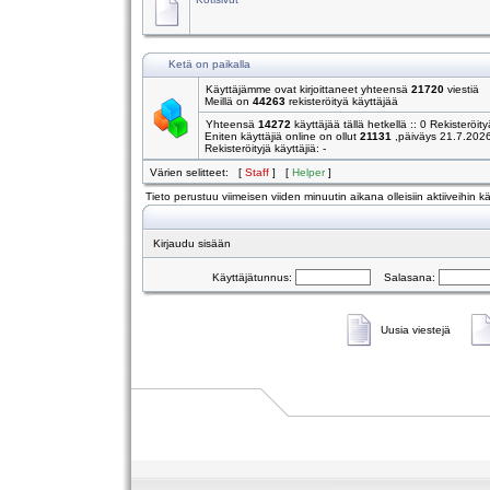
Ketä on paikalla
Käyttäjämme ovat kirjoittaneet yhteensä
21720
viestiä
Meillä on
44263
rekisteröityä käyttäjää
Yhteensä
14272
käyttäjää tällä hetkellä :: 0 Rekisteröity
Eniten käyttäjiä online on ollut
21131
,päiväys 21.7.202
Rekisteröityjä käyttäjiä: -
Värien selitteet: [
Staff
] [
Helper
]
Tieto perustuu viimeisen viiden minuutin aikana olleisiin aktiiveihin käy
Kirjaudu sisään
Käyttäjätunnus:
Salasana:
Uusia viestejä