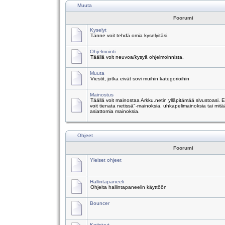
Muuta
Foorumi
Kyselyt
Tänne voit tehdä omia kyselyitäsi.
Ohjelmointi
Täällä voit neuvoa/kysyä ohjelmoinnista.
Muuta
Viestit, jotka eivät sovi muihin kategorioihin
Mainostus
Täällä voit mainostaa Arkku.netin ylläpitämää sivustoasi.
voit tienata netissä"-mainoksia, uhkapelimainoksia tai mitä
asiattomia mainoksia.
Ohjeet
Foorumi
Yleiset ohjeet
Hallintapaneeli
Ohjeita hallintapaneelin käyttöön
Bouncer
Kotisivut