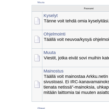
Palaute
Risut ja ruusut tänne
Muuta
Foorumi
Kyselyt
Tänne voit tehdä omia kyselyitäsi
Ohjelmointi
Täällä voit neuvoa/kysyä ohjelmoi
Muuta
Viestit, jotka eivät sovi muihin kat
Mainostus
Täällä voit mainostaa Arkku.netin
sivustoasi. Ei IRC-kanavamainoksi