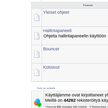
tienata netissä"-mainoksia, uhkap
mitään laittomia tai muuten asiat
Ohjeet
Foorumi
Yleiset ohjeet
Hallintapaneeli
Ohjeita hallintapaneelin käyttöön
Bouncer
Kotisivut