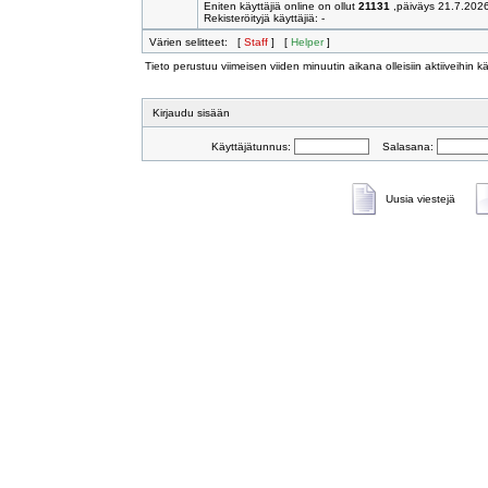
Ketä on paikalla
Käyttäjämme ovat kirjoittaneet 
Meillä on
44262
rekisteröityä käy
Yhteensä
641
käyttäjää tällä hetkellä :: 0 Rekisteröityä, 
Eniten käyttäjiä online on ollut
21131
,päiväys 21.7.202
Rekisteröityjä käyttäjiä: -
Värien selitteet: [
Staff
] [
Helper
]
Tieto perustuu viimeisen viiden minuutin aikana olleisiin aktiiveihin käy
Kirjaudu sisään
Käyttäjätunnus:
Salasana:
Uusia viestejä