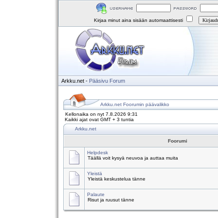
Kirjaa minut aina sisään automaattisesti
Arkku.net
-
Pääsivu
Forum
Arkku.net Foorumin päävalikko
Kellonaika on nyt 7.8.2026 9:31
Kaikki ajat ovat GMT + 3 tuntia
Arkku.net
Foorumi
Helpdesk
Täällä voit kysyä neuvoa ja auttaa muita
Yleistä
Yleistä keskustelua tänne
Palaute
Risut ja ruusut tänne