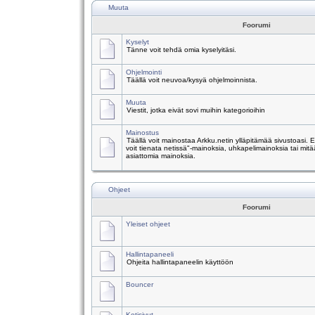
Muuta
Foorumi
Kyselyt
Tänne voit tehdä omia kyselyitäsi.
Ohjelmointi
Täällä voit neuvoa/kysyä ohjelmoinnista.
Muuta
Viestit, jotka eivät sovi muihin kategorioihin
Mainostus
Täällä voit mainostaa Arkku.netin ylläpitämää sivustoasi.
voit tienata netissä"-mainoksia, uhkapelimainoksia tai mitä
asiattomia mainoksia.
Ohjeet
Foorumi
Yleiset ohjeet
Hallintapaneeli
Ohjeita hallintapaneelin käyttöön
Bouncer
Kotisivut