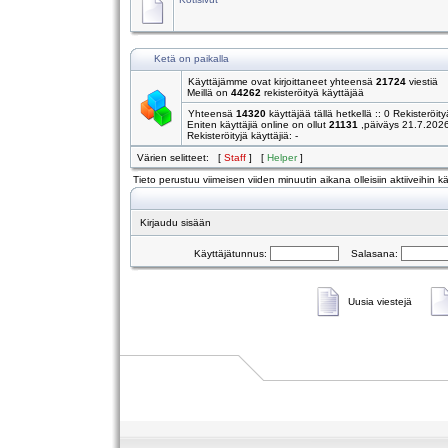
Ketä on paikalla
Käyttäjämme ovat kirjoittaneet yhteensä
21724
viestiä
Meillä on
44262
rekisteröityä käyttäjää
Yhteensä
14320
käyttäjää tällä hetkellä :: 0 Rekisteröity
Eniten käyttäjiä online on ollut
21131
,päiväys 21.7.202
Rekisteröityjä käyttäjiä: -
Värien selitteet: [
Staff
] [
Helper
]
Tieto perustuu viimeisen viiden minuutin aikana olleisiin aktiiveihin käy
Kirjaudu sisään
Käyttäjätunnus:
Salasana:
Uusia viestejä