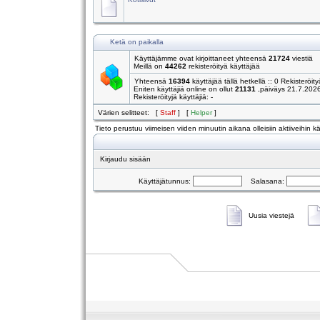
Ketä on paikalla
Käyttäjämme ovat kirjoittaneet yhteensä
21724
viestiä
Meillä on
44262
rekisteröityä käyttäjää
Yhteensä
16394
käyttäjää tällä hetkellä :: 0 Rekisteröity
Eniten käyttäjiä online on ollut
21131
,päiväys 21.7.202
Rekisteröityjä käyttäjiä: -
Värien selitteet: [
Staff
] [
Helper
]
Tieto perustuu viimeisen viiden minuutin aikana olleisiin aktiiveihin käy
Kirjaudu sisään
Käyttäjätunnus:
Salasana:
Uusia viestejä