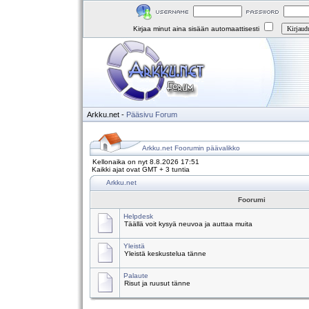
Kirjaa minut aina sisään automaattisesti
Arkku.net
-
Pääsivu
Forum
Arkku.net Foorumin päävalikko
Kellonaika on nyt 8.8.2026 17:51
Kaikki ajat ovat GMT + 3 tuntia
Arkku.net
Foorumi
Helpdesk
Täällä voit kysyä neuvoa ja auttaa muita
Yleistä
Yleistä keskustelua tänne
Palaute
Risut ja ruusut tänne