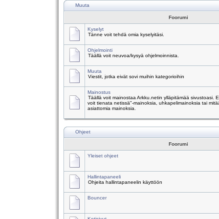
Muuta
Foorumi
Kyselyt
Tänne voit tehdä omia kyselyitäsi.
Ohjelmointi
Täällä voit neuvoa/kysyä ohjelmoinnista.
Muuta
Viestit, jotka eivät sovi muihin kategorioihin
Mainostus
Täällä voit mainostaa Arkku.netin ylläpitämää sivustoasi.
voit tienata netissä"-mainoksia, uhkapelimainoksia tai mitä
asiattomia mainoksia.
Ohjeet
Foorumi
Yleiset ohjeet
Hallintapaneeli
Ohjeita hallintapaneelin käyttöön
Bouncer
Kotisivut