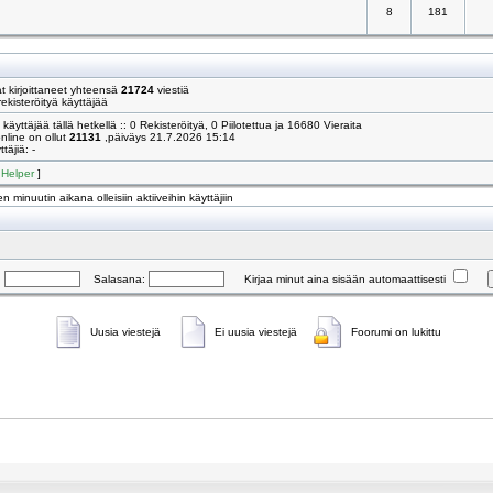
8
181
 kirjoittaneet yhteensä
21724
viestiä
ekisteröityä käyttäjää
käyttäjää tällä hetkellä :: 0 Rekisteröityä, 0 Piilotettua ja 16680 Vieraita
online on ollut
21131
,päiväys 21.7.2026 15:14
täjiä: -
[
Helper
]
n minuutin aikana olleisiin aktiiveihin käyttäjiin
:
Salasana:
Kirjaa minut aina sisään automaattisesti
Uusia viestejä
Ei uusia viestejä
Foorumi on lukittu