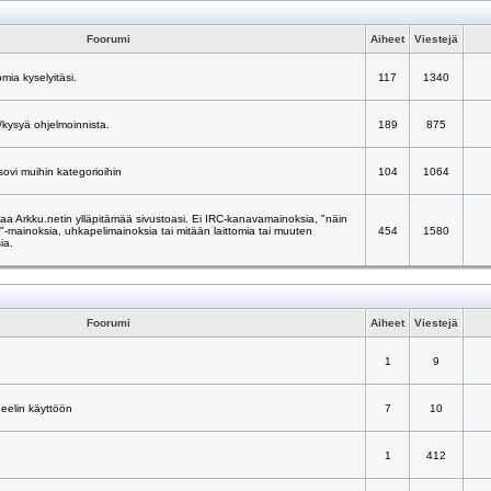
Foorumi
Aiheet
Viestejä
mia kyselyitäsi.
117
1340
/kysyä ohjelmoinnista.
189
875
 sovi muihin kategorioihin
104
1064
taa Arkku.netin ylläpitämää sivustoasi. Ei IRC-kanavamainoksia, "näin
ä"-mainoksia, uhkapelimainoksia tai mitään laittomia tai muuten
454
1580
ia.
Foorumi
Aiheet
Viestejä
1
9
neelin käyttöön
7
10
1
412