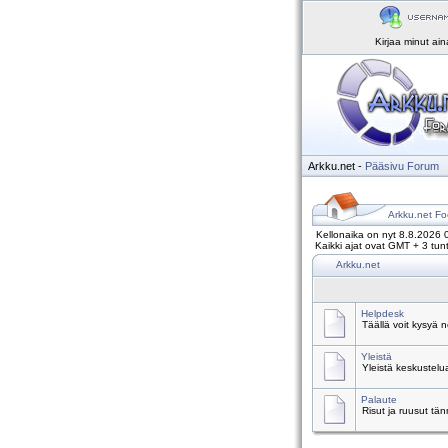
Kirjaa minut ai
Arkku.net
-
Pääsivu
Forum
Arkku.net Fo
Kellonaika on nyt 8.8.2026 
Kaikki ajat ovat GMT + 3 tunt
Arkku.net
Helpdesk
Täällä voit kysyä 
Yleistä
Yleistä keskustelu
Palaute
Risut ja ruusut tä