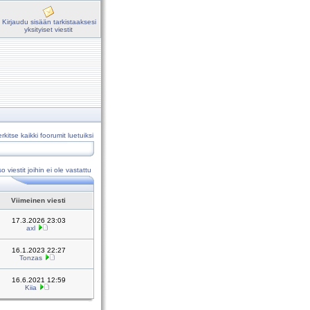
Kirjaudu sisään tarkistaaksesi
yksityiset viestit
rkitse kaikki foorumit luetuiksi
o viestit joihin ei ole vastattu
Viimeinen viesti
17.3.2026 23:03
axl
16.1.2023 22:27
Tonzas
16.6.2021 12:59
Kiia