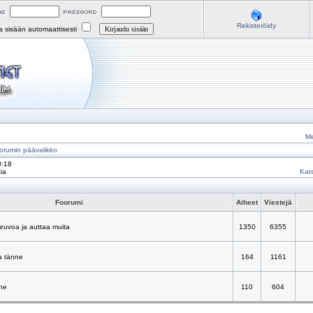
Rekisteröidy
na sisään automaattisesti
Me
orumin päävalikko
0:18
ia
Kats
Foorumi
Aiheet
Viestejä
neuvoa ja auttaa muita
1350
6355
a tänne
164
1161
nne
110
604