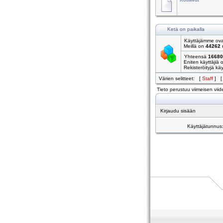
Ketä on paikalla
Käyttäjämme ovat
Meillä on
44262
r
Yhteensä
16680
Eniten käyttäjiä 
Rekisteröityjä käyt
Värien selitteet: [
Staff
] 
Tieto perustuu viimeisen viide
Kirjaudu sisään
Käyttäjätunnus