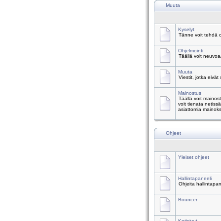
Muuta
Kyselyt
Tänne voit tehdä o
Ohjelmointi
Täällä voit neuvoa
Muuta
Viestit, jotka eivät
Mainostus
Täällä voit mainos
voit tienata netiss
asiattomia mainoks
Ohjeet
Yleiset ohjeet
Hallintapaneeli
Ohjeita hallintapa
Bouncer
Kotisivut