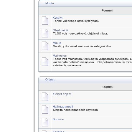
Muuta
Foorumi
Kyselyt
Tänne voit tehdä omia kyselyitäsi.
Ohjelmointi
Täällä voit neuvoa/kysyä ohjelmoinnista.
Muuta
Viestit, jotka eivät sovi muihin kategorioihin
Mainostus
Täällä voit mainostaa Arkku.netin ylläpitämää sivustoasi.
voit tienata netissä"-mainoksia, uhkapelimainoksia tai mitä
asiattomia mainoksia.
Ohjeet
Foorumi
Yleiset ohjeet
Hallintapaneeli
Ohjeita hallintapaneelin käyttöön
Bouncer
Kotisivut