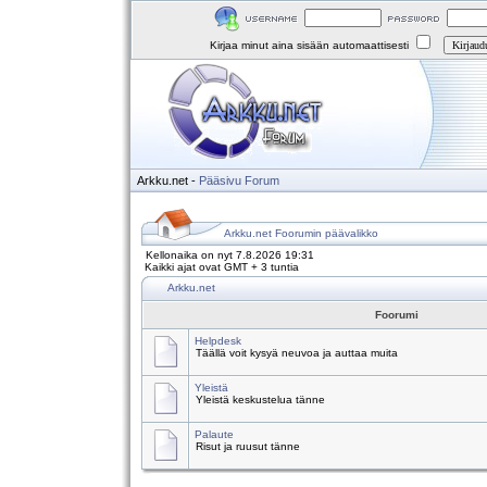
Kirjaa minut aina sisään automaattisesti
Arkku.net
-
Pääsivu
Forum
Arkku.net Foorumin päävalikko
Kellonaika on nyt 7.8.2026 19:31
Kaikki ajat ovat GMT + 3 tuntia
Arkku.net
Foorumi
Helpdesk
Täällä voit kysyä neuvoa ja auttaa muita
Yleistä
Yleistä keskustelua tänne
Palaute
Risut ja ruusut tänne