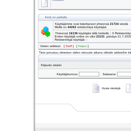
Ketä on paikalla
Käyttäjämme ovat kirjoittaneet yhteensä
21724
viestiä
Meillä on
44262
rekisteröityä käyttäjää
Yhteensä
16136
käyttäjää tällä hetkellä :: 0 Rekisteröity
Eniten käyttäjiä online on ollut
21131
,päiväys 21.7.202
Rekisteröityjä käyttäjiä: -
Värien selitteet: [
Staff
] [
Helper
]
Tieto perustuu viimeisen viiden minuutin aikana olleisiin aktiiveihin käy
Kirjaudu sisään
Käyttäjätunnus:
Salasana:
Uusia viestejä