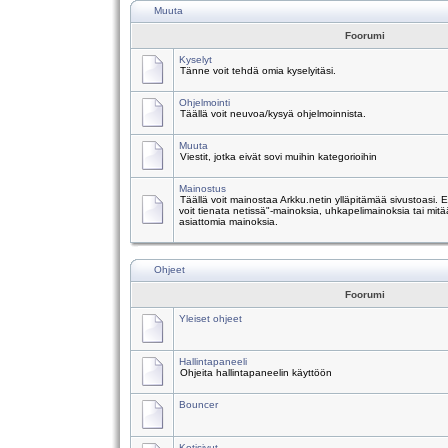
Muuta
Foorumi
Kyselyt
Tänne voit tehdä omia kyselyitäsi.
Ohjelmointi
Täällä voit neuvoa/kysyä ohjelmoinnista.
Muuta
Viestit, jotka eivät sovi muihin kategorioihin
Mainostus
Täällä voit mainostaa Arkku.netin ylläpitämää sivustoasi.
voit tienata netissä"-mainoksia, uhkapelimainoksia tai mitä
asiattomia mainoksia.
Ohjeet
Foorumi
Yleiset ohjeet
Hallintapaneeli
Ohjeita hallintapaneelin käyttöön
Bouncer
Kotisivut