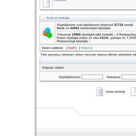
Ketä on paikalla
Käyttäjämme ovat kirjoittaneet yhteensä
21724
viestiä
Meillä on
44262
rekisteröityä käyttäjää
Yhteensä
13985
käyttäjää tällä hetkellä :: 0 Rekisteröity
Eniten käyttäjiä online on ollut
21131
,päiväys 21.7.202
Rekisteröityjä käyttäjiä: -
Värien selitteet: [
Staff
] [
Helper
]
Tieto perustuu viimeisen viiden minuutin aikana olleisiin aktiiveihin käy
Kirjaudu sisään
Käyttäjätunnus:
Salasana:
Uusia viestejä