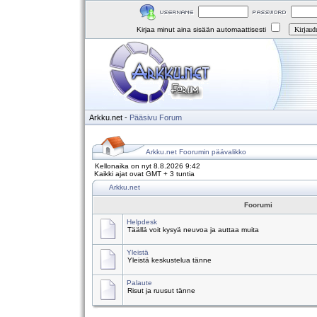
Kirjaa minut aina sisään automaattisesti
Arkku.net
-
Pääsivu
Forum
Arkku.net Foorumin päävalikko
Kellonaika on nyt 8.8.2026 9:42
Kaikki ajat ovat GMT + 3 tuntia
Arkku.net
Foorumi
Helpdesk
Täällä voit kysyä neuvoa ja auttaa muita
Yleistä
Yleistä keskustelua tänne
Palaute
Risut ja ruusut tänne