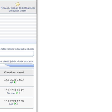
Kirjaudu sisään tarkistaaksesi
yksityiset viestit
rkitse kaikki foorumit luetuiksi
o viestit joihin ei ole vastattu
Viimeinen viesti
17.3.2026 23:03
axl
16.1.2023 22:27
Tonzas
16.6.2021 12:59
Kiia