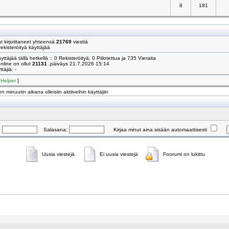
8
181
 kirjoittaneet yhteensä
21769
viestiä
ekisteröityä käyttäjää
yttäjää tällä hetkellä :: 0 Rekisteröityä, 0 Piilotettua ja 735 Vieraita
online on ollut
21131
,päiväys 21.7.2026 15:14
täjiä: -
[
Helper
]
n minuutin aikana olleisiin aktiiveihin käyttäjiin
:
Salasana:
Kirjaa minut aina sisään automaattisesti
Uusia viestejä
Ei uusia viestejä
Foorumi on lukittu