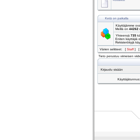
Ketä on paikalla
Käyttäjämme ovat
Meillä on
44262
r
Yhteensä
735
kä
Eniten käyttäjiä 
Rekisteröityjä käyt
Värien selitteet: [
Staff
] 
Tieto perustuu viimeisen viide
Kirjaudu sisään
Käyttäjätunnus