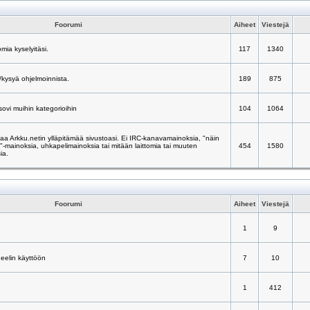
Foorumi
Aiheet
Viestejä
mia kyselyitäsi.
117
1340
/kysyä ohjelmoinnista.
189
875
 sovi muihin kategorioihin
104
1064
taa Arkku.netin ylläpitämää sivustoasi. Ei IRC-kanavamainoksia, "näin
ä"-mainoksia, uhkapelimainoksia tai mitään laittomia tai muuten
454
1580
ia.
Foorumi
Aiheet
Viestejä
1
9
neelin käyttöön
7
10
1
412