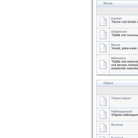
Muuta
Kyselyt
Tänne voit tehdä o
Ohjelmointi
Täällä voit neuvoa
Muuta
Viestit, jotka eivät
Mainostus
Täällä voit mainos
voit tienata netiss
asiattomia mainoks
Ohjeet
Yleiset ohjeet
Hallintapaneeli
Ohjeita hallintapa
Bouncer
Kotisivut