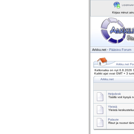
Kirjaa minut ai
Arkku.net
-
Pääsivu
Forum
Arkku.net Fo
Kellonaika on nyt 6.8.2026 
Kaikki ajat ovat GMT + 3 tunt
Arkku.net
Helpdesk
Täällä voit kysyä 
Yleistä
Yleistä keskustelu
Palaute
Risut ja ruusut tä