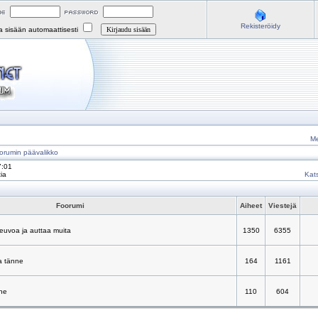
Rekisteröidy
na sisään automaattisesti
Me
orumin päävalikko
7:01
ia
Kats
Foorumi
Aiheet
Viestejä
neuvoa ja auttaa muita
1350
6355
a tänne
164
1161
nne
110
604