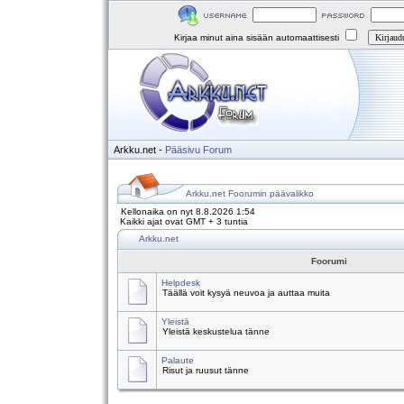
Kirjaa minut aina sisään automaattisesti
Arkku.net
-
Pääsivu
Forum
Arkku.net Foorumin päävalikko
Kellonaika on nyt 8.8.2026 1:54
Kaikki ajat ovat GMT + 3 tuntia
Arkku.net
Foorumi
Helpdesk
Täällä voit kysyä neuvoa ja auttaa muita
Yleistä
Yleistä keskustelua tänne
Palaute
Risut ja ruusut tänne