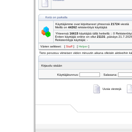
Ketä on paikalla
Käyttäjämme ovat kirjoittaneet yhteensä
21724
viestiä
Meillä on
44262
rekisteröityä käyttäjää
Yhteensä
16615
käyttäjää tällä hetkellä :: 0 Rekisteröity
Eniten käyttäjiä online on ollut
21131
,päiväys 21.7.202
Rekisteröityjä käyttäjiä: -
Värien selitteet: [
Staff
] [
Helper
]
Tieto perustuu viimeisen viiden minuutin aikana olleisiin aktiiveihin käy
Kirjaudu sisään
Käyttäjätunnus:
Salasana:
Uusia viestejä