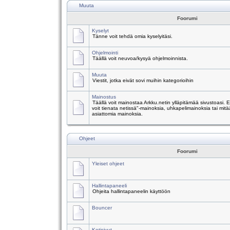
Muuta
Foorumi
Kyselyt
Tänne voit tehdä omia kyselyitäsi.
Ohjelmointi
Täällä voit neuvoa/kysyä ohjelmoinnista.
Muuta
Viestit, jotka eivät sovi muihin kategorioihin
Mainostus
Täällä voit mainostaa Arkku.netin ylläpitämää sivustoasi.
voit tienata netissä"-mainoksia, uhkapelimainoksia tai mitä
asiattomia mainoksia.
Ohjeet
Foorumi
Yleiset ohjeet
Hallintapaneeli
Ohjeita hallintapaneelin käyttöön
Bouncer
Kotisivut