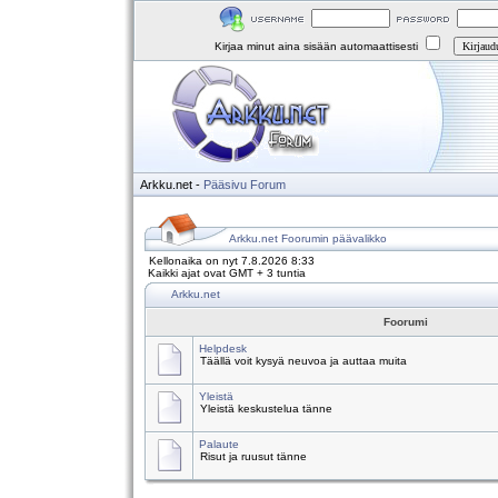
Kirjaa minut aina sisään automaattisesti
Arkku.net
-
Pääsivu
Forum
Arkku.net Foorumin päävalikko
Kellonaika on nyt 7.8.2026 8:33
Kaikki ajat ovat GMT + 3 tuntia
Arkku.net
Foorumi
Helpdesk
Täällä voit kysyä neuvoa ja auttaa muita
Yleistä
Yleistä keskustelua tänne
Palaute
Risut ja ruusut tänne