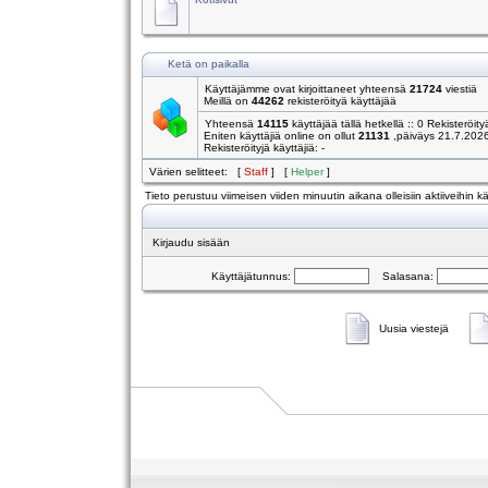
Ketä on paikalla
Käyttäjämme ovat kirjoittaneet yhteensä
21724
viestiä
Meillä on
44262
rekisteröityä käyttäjää
Yhteensä
14115
käyttäjää tällä hetkellä :: 0 Rekisteröity
Eniten käyttäjiä online on ollut
21131
,päiväys 21.7.202
Rekisteröityjä käyttäjiä: -
Värien selitteet: [
Staff
] [
Helper
]
Tieto perustuu viimeisen viiden minuutin aikana olleisiin aktiiveihin käy
Kirjaudu sisään
Käyttäjätunnus:
Salasana:
Uusia viestejä