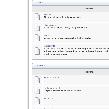
Muuta
Foorumi
Kyselyt
Tänne voit tehdä omia kyselyitäsi.
Ohjelmointi
Täällä voit neuvoa/kysyä ohjelmoinnista.
Muuta
Viestit, jotka eivät sovi muihin kategorioihin
Mainostus
Täällä voit mainostaa Arkku.netin ylläpitämää sivustoasi.
voit tienata netissä"-mainoksia, uhkapelimainoksia tai mitä
asiattomia mainoksia.
Ohjeet
Foorumi
Yleiset ohjeet
Hallintapaneeli
Ohjeita hallintapaneelin käyttöön
Bouncer
Kotisivut