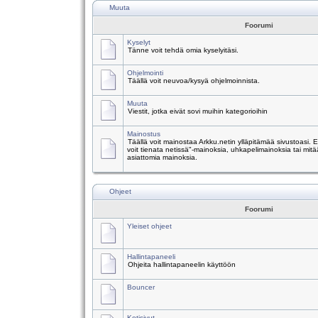
Muuta
Foorumi
Kyselyt
Tänne voit tehdä omia kyselyitäsi.
Ohjelmointi
Täällä voit neuvoa/kysyä ohjelmoinnista.
Muuta
Viestit, jotka eivät sovi muihin kategorioihin
Mainostus
Täällä voit mainostaa Arkku.netin ylläpitämää sivustoasi.
voit tienata netissä"-mainoksia, uhkapelimainoksia tai mitä
asiattomia mainoksia.
Ohjeet
Foorumi
Yleiset ohjeet
Hallintapaneeli
Ohjeita hallintapaneelin käyttöön
Bouncer
Kotisivut