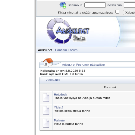
Kirjaa minut aina sisään automaattisesti
Arkku.net
-
Pääsivu
Forum
Arkku.net Foorumin päävalikko
Kellonaika on nyt 8.8.2026 5:54
Kaikki ajat ovat GMT + 3 tuntia
Arkku.net
Foorumi
Helpdesk
Täällä voit kysyä neuvoa ja auttaa muita
Yleistä
Yleistä keskustelua tänne
Palaute
Risut ja ruusut tänne