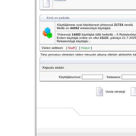
Ketä on paikalla
Käyttäjämme ovat kirjoittaneet yhteensä
21724
viestiä
Meillä on
44262
rekisteröityä käyttäjää
Yhteensä
14402
käyttäjää tällä hetkellä :: 0 Rekisteröity
Eniten käyttäjiä online on ollut
21131
,päiväys 21.7.202
Rekisteröityjä käyttäjiä: -
Värien selitteet: [
Staff
] [
Helper
]
Tieto perustuu viimeisen viiden minuutin aikana olleisiin aktiiveihin käy
Kirjaudu sisään
Käyttäjätunnus:
Salasana:
Uusia viestejä