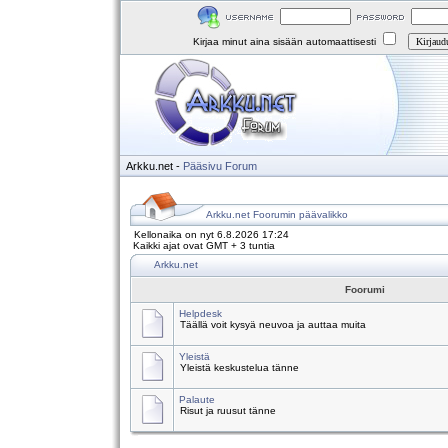
Kirjaa minut aina sisään automaattisesti
Arkku.net
-
Pääsivu
Forum
Arkku.net Foorumin päävalikko
Kellonaika on nyt 6.8.2026 17:24
Kaikki ajat ovat GMT + 3 tuntia
Arkku.net
Foorumi
Helpdesk
Täällä voit kysyä neuvoa ja auttaa muita
Yleistä
Yleistä keskustelua tänne
Palaute
Risut ja ruusut tänne