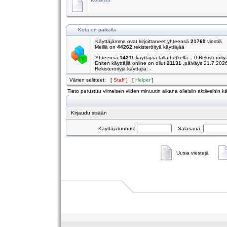
Ketä on paikalla
Käyttäjämme ovat kirjoittaneet yhteensä
21769
viestiä
Meillä on
44262
rekisteröityä käyttäjää
Yhteensä
14211
käyttäjää tällä hetkellä :: 0 Rekisteröity
Eniten käyttäjiä online on ollut
21131
,päiväys 21.7.202
Rekisteröityjä käyttäjiä: -
Värien selitteet: [
Staff
] [
Helper
]
Tieto perustuu viimeisen viiden minuutin aikana olleisiin aktiiveihin käy
Kirjaudu sisään
Käyttäjätunnus:
Salasana:
Uusia viestejä