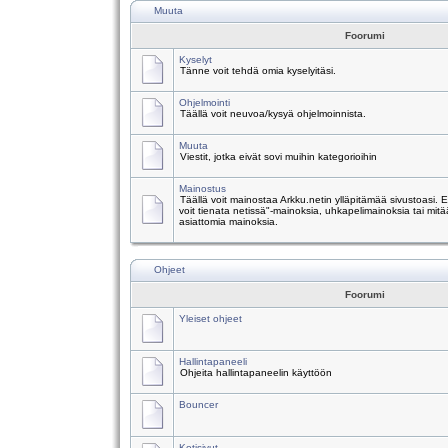
Muuta
Foorumi
Kyselyt
Tänne voit tehdä omia kyselyitäsi.
Ohjelmointi
Täällä voit neuvoa/kysyä ohjelmoinnista.
Muuta
Viestit, jotka eivät sovi muihin kategorioihin
Mainostus
Täällä voit mainostaa Arkku.netin ylläpitämää sivustoasi.
voit tienata netissä"-mainoksia, uhkapelimainoksia tai mitä
asiattomia mainoksia.
Ohjeet
Foorumi
Yleiset ohjeet
Hallintapaneeli
Ohjeita hallintapaneelin käyttöön
Bouncer
Kotisivut