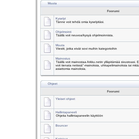
Muuta
Foorumi
Kyselyt
Tänne voit tehdä omia kyselyitäsi.
Ohjelmointi
Täällä voit neuvoa/kysyä ohjelmoinnista.
Muuta
Viestit, jotka eivät sovi muihin kategorioihin
Mainostus
Täällä voit mainostaa Arkku.netin ylläpitämää sivustoasi.
voit tienata netissä"-mainoksia, uhkapelimainoksia tai mitä
asiattomia mainoksia.
Ohjeet
Foorumi
Yleiset ohjeet
Hallintapaneeli
Ohjeita hallintapaneelin käyttöön
Bouncer
Kotisivut