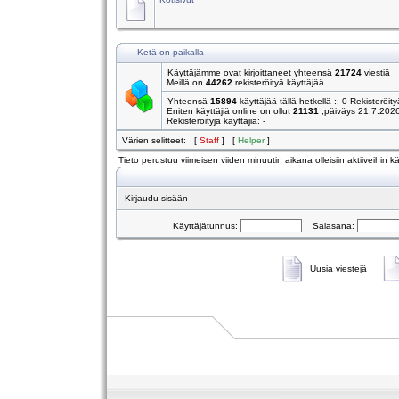
Ketä on paikalla
Käyttäjämme ovat kirjoittaneet yhteensä
21724
viestiä
Meillä on
44262
rekisteröityä käyttäjää
Yhteensä
15894
käyttäjää tällä hetkellä :: 0 Rekisteröity
Eniten käyttäjiä online on ollut
21131
,päiväys 21.7.202
Rekisteröityjä käyttäjiä: -
Värien selitteet: [
Staff
] [
Helper
]
Tieto perustuu viimeisen viiden minuutin aikana olleisiin aktiiveihin käy
Kirjaudu sisään
Käyttäjätunnus:
Salasana:
Uusia viestejä