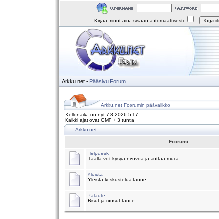
Kirjaa minut aina sisään automaattisesti
Arkku.net
-
Pääsivu
Forum
Arkku.net Foorumin päävalikko
Kellonaika on nyt 7.8.2026 5:17
Kaikki ajat ovat GMT + 3 tuntia
Arkku.net
Foorumi
Helpdesk
Täällä voit kysyä neuvoa ja auttaa muita
Yleistä
Yleistä keskustelua tänne
Palaute
Risut ja ruusut tänne