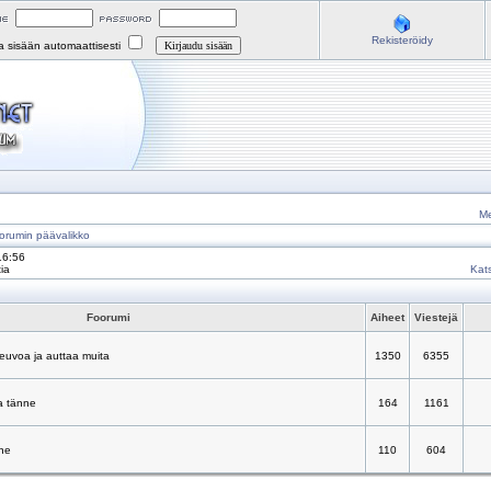
Rekisteröidy
na sisään automaattisesti
Me
orumin päävalikko
16:56
ia
Kats
Foorumi
Aiheet
Viestejä
neuvoa ja auttaa muita
1350
6355
a tänne
164
1161
nne
110
604