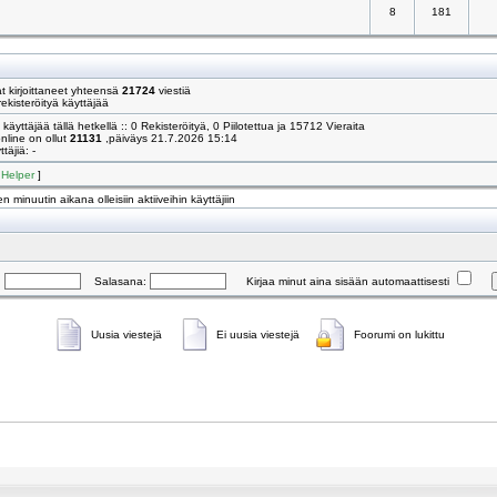
8
181
 kirjoittaneet yhteensä
21724
viestiä
ekisteröityä käyttäjää
käyttäjää tällä hetkellä :: 0 Rekisteröityä, 0 Piilotettua ja 15712 Vieraita
online on ollut
21131
,päiväys 21.7.2026 15:14
täjiä: -
[
Helper
]
n minuutin aikana olleisiin aktiiveihin käyttäjiin
:
Salasana:
Kirjaa minut aina sisään automaattisesti
Uusia viestejä
Ei uusia viestejä
Foorumi on lukittu