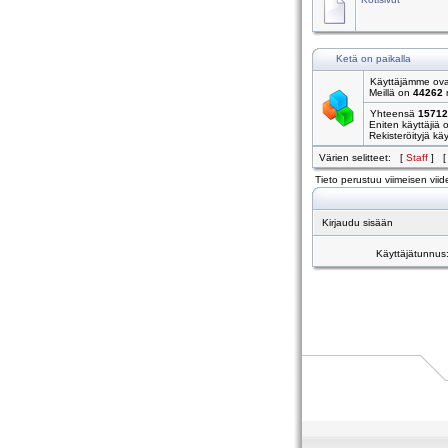
Ketä on paikalla
Käyttäjämme ovat
Meillä on
44262
r
Yhteensä
15712
Eniten käyttäjiä 
Rekisteröityjä käyt
Värien selitteet: [
Staff
] 
Tieto perustuu viimeisen viide
Kirjaudu sisään
Käyttäjätunnus