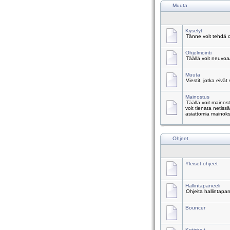
Muuta
Kyselyt
Tänne voit tehdä o
Ohjelmointi
Täällä voit neuvoa
Muuta
Viestit, jotka eivät
Mainostus
Täällä voit mainos
voit tienata netiss
asiattomia mainoks
Ohjeet
Yleiset ohjeet
Hallintapaneeli
Ohjeita hallintapa
Bouncer
Kotisivut