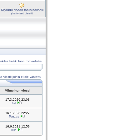
Kirjaudu sisään tarkistaaksesi
yksityiset viestit
rkitse kaikki foorumit luetuiksi
o viestit joihin ei ole vastattu
Viimeinen viesti
17.3.2026 23:03
axl
16.1.2023 22:27
Tonzas
16.6.2021 12:59
Kiia