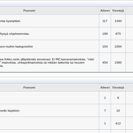
Foorumi
Aiheet
Viestejä
mia kyselyitäsi.
117
1340
/kysyä ohjelmoinnista.
189
875
 sovi muihin kategorioihin
104
1064
taa Arkku.netin ylläpitämää sivustoasi. Ei IRC-kanavamainoksia, "näin
ä"-mainoksia, uhkapelimainoksia tai mitään laittomia tai muuten
454
1580
ia.
Foorumi
Aiheet
Viestejä
1
9
neelin käyttöön
7
10
1
412