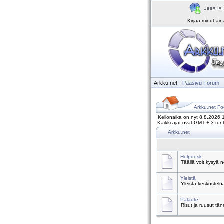
Kirjaa minut ai
Arkku.net
-
Pääsivu
Forum
Arkku.net Fo
Kellonaika on nyt 8.8.2026 
Kaikki ajat ovat GMT + 3 tunt
Arkku.net
Helpdesk
Täällä voit kysyä 
Yleistä
Yleistä keskustelu
Palaute
Risut ja ruusut tä