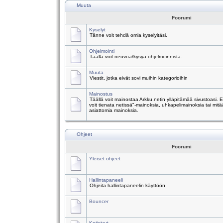
Muuta
Foorumi
Kyselyt
Tänne voit tehdä omia kyselyitäsi.
Ohjelmointi
Täällä voit neuvoa/kysyä ohjelmoinnista.
Muuta
Viestit, jotka eivät sovi muihin kategorioihin
Mainostus
Täällä voit mainostaa Arkku.netin ylläpitämää sivustoasi.
voit tienata netissä"-mainoksia, uhkapelimainoksia tai mitä
asiattomia mainoksia.
Ohjeet
Foorumi
Yleiset ohjeet
Hallintapaneeli
Ohjeita hallintapaneelin käyttöön
Bouncer
Kotisivut