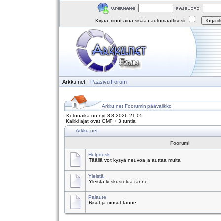
Kirjaa minut aina sisään automaattisesti
Arkku.net
-
Pääsivu
Forum
Arkku.net Foorumin päävalikko
Kellonaika on nyt 8.8.2026 21:05
Kaikki ajat ovat GMT + 3 tuntia
Arkku.net
Foorumi
Helpdesk
Täällä voit kysyä neuvoa ja auttaa muita
Yleistä
Yleistä keskustelua tänne
Palaute
Risut ja ruusut tänne