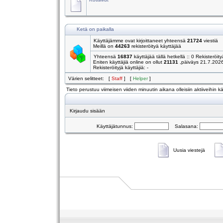
Ketä on paikalla
Käyttäjämme ovat kirjoittaneet yhteensä
21724
viestiä
Meillä on
44263
rekisteröityä käyttäjää
Yhteensä
16837
käyttäjää tällä hetkellä :: 0 Rekisteröity
Eniten käyttäjiä online on ollut
21131
,päiväys 21.7.202
Rekisteröityjä käyttäjiä: -
Värien selitteet: [
Staff
] [
Helper
]
Tieto perustuu viimeisen viiden minuutin aikana olleisiin aktiiveihin käy
Kirjaudu sisään
Käyttäjätunnus:
Salasana:
Uusia viestejä