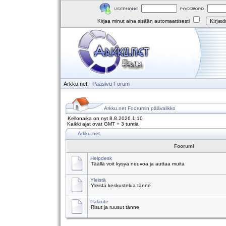
Kirjaa minut aina sisään automaattisesti
Arkku.net
-
Pääsivu
Forum
Arkku.net Foorumin päävalikko
Kellonaika on nyt 8.8.2026 1:10
Kaikki ajat ovat GMT + 3 tuntia
Arkku.net
Foorumi
Helpdesk
Täällä voit kysyä neuvoa ja auttaa muita
Yleistä
Yleistä keskustelua tänne
Palaute
Risut ja ruusut tänne