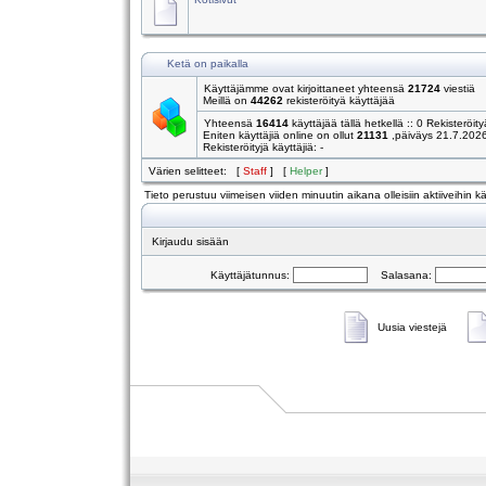
Ketä on paikalla
Käyttäjämme ovat kirjoittaneet yhteensä
21724
viestiä
Meillä on
44262
rekisteröityä käyttäjää
Yhteensä
16414
käyttäjää tällä hetkellä :: 0 Rekisteröity
Eniten käyttäjiä online on ollut
21131
,päiväys 21.7.202
Rekisteröityjä käyttäjiä: -
Värien selitteet: [
Staff
] [
Helper
]
Tieto perustuu viimeisen viiden minuutin aikana olleisiin aktiiveihin käy
Kirjaudu sisään
Käyttäjätunnus:
Salasana:
Uusia viestejä