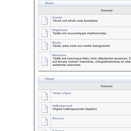
Muuta
Foorumi
Kyselyt
Tänne voit tehdä omia kyselyitäsi.
Ohjelmointi
Täällä voit neuvoa/kysyä ohjelmoinnista.
Muuta
Viestit, jotka eivät sovi muihin kategorioihin
Mainostus
Täällä voit mainostaa Arkku.netin ylläpitämää sivustoasi.
voit tienata netissä"-mainoksia, uhkapelimainoksia tai mitä
asiattomia mainoksia.
Ohjeet
Foorumi
Yleiset ohjeet
Hallintapaneeli
Ohjeita hallintapaneelin käyttöön
Bouncer
Kotisivut