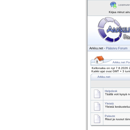
Kirjaa minut ai
Arkku.net
-
Pääsivu
Forum
Arkku.net Fo
Kellonaika on nyt 7.8.2026 
Kaikki ajat ovat GMT + 3 tunt
Arkku.net
Helpdesk
Täällä voit kysyä 
Yleistä
Yleistä keskustelu
Palaute
Risut ja ruusut tä