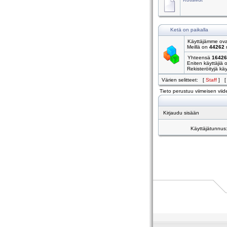
Ketä on paikalla
Käyttäjämme ovat
Meillä on
44262
r
Yhteensä
16426
Eniten käyttäjiä 
Rekisteröityjä käyt
Värien selitteet: [
Staff
] 
Tieto perustuu viimeisen viide
Kirjaudu sisään
Käyttäjätunnus