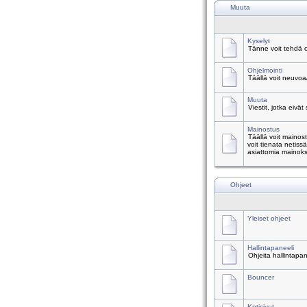
Muuta
Kyselyt
Tänne voit tehdä o
Ohjelmointi
Täällä voit neuvoa
Muuta
Viestit, jotka eivät
Mainostus
Täällä voit mainos
voit tienata netiss
asiattomia mainoks
Ohjeet
Yleiset ohjeet
Hallintapaneeli
Ohjeita hallintapa
Bouncer
Kotisivut