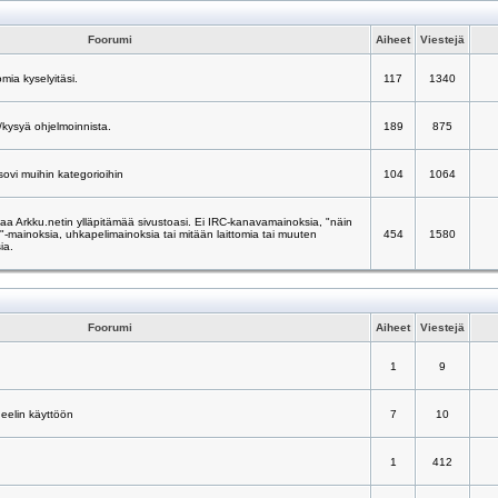
Foorumi
Aiheet
Viestejä
mia kyselyitäsi.
117
1340
/kysyä ohjelmoinnista.
189
875
 sovi muihin kategorioihin
104
1064
taa Arkku.netin ylläpitämää sivustoasi. Ei IRC-kanavamainoksia, "näin
ä"-mainoksia, uhkapelimainoksia tai mitään laittomia tai muuten
454
1580
ia.
Foorumi
Aiheet
Viestejä
1
9
neelin käyttöön
7
10
1
412