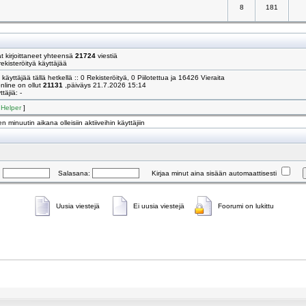
8
181
 kirjoittaneet yhteensä
21724
viestiä
ekisteröityä käyttäjää
käyttäjää tällä hetkellä :: 0 Rekisteröityä, 0 Piilotettua ja 16426 Vieraita
online on ollut
21131
,päiväys 21.7.2026 15:14
täjiä: -
[
Helper
]
n minuutin aikana olleisiin aktiiveihin käyttäjiin
:
Salasana:
Kirjaa minut aina sisään automaattisesti
Uusia viestejä
Ei uusia viestejä
Foorumi on lukittu