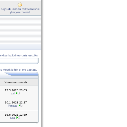
Kirjaudu sisään tarkistaaksesi
yksityiset viestit
rkitse kaikki foorumit luetuiksi
o viestit joihin ei ole vastattu
Viimeinen viesti
17.3.2026 23:03
axl
16.1.2023 22:27
Tonzas
16.6.2021 12:59
Kiia