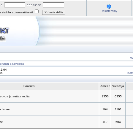
Rekisteröidy
na sisään automaattisesti
Me
orumin päävalikko
22:04
ia
Kats
Foorumi
Aiheet
Viestejä
neuvoa ja auttaa muita
1350
6355
a tänne
164
1161
nne
110
604