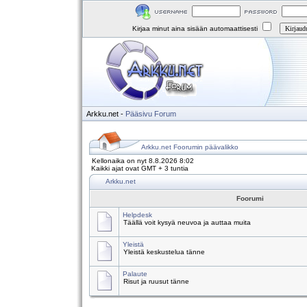
Kirjaa minut aina sisään automaattisesti
Arkku.net
-
Pääsivu
Forum
Arkku.net Foorumin päävalikko
Kellonaika on nyt 8.8.2026 8:02
Kaikki ajat ovat GMT + 3 tuntia
Arkku.net
Foorumi
Helpdesk
Täällä voit kysyä neuvoa ja auttaa muita
Yleistä
Yleistä keskustelua tänne
Palaute
Risut ja ruusut tänne