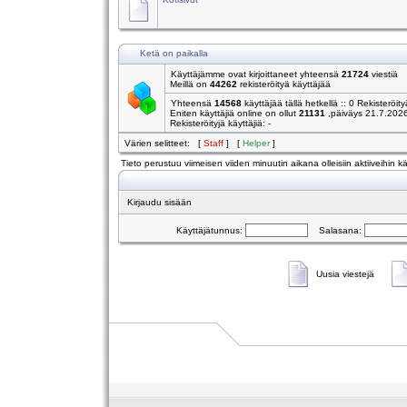
Ketä on paikalla
Käyttäjämme ovat kirjoittaneet yhteensä
21724
viestiä
Meillä on
44262
rekisteröityä käyttäjää
Yhteensä
14568
käyttäjää tällä hetkellä :: 0 Rekisteröity
Eniten käyttäjiä online on ollut
21131
,päiväys 21.7.202
Rekisteröityjä käyttäjiä: -
Värien selitteet: [
Staff
] [
Helper
]
Tieto perustuu viimeisen viiden minuutin aikana olleisiin aktiiveihin käy
Kirjaudu sisään
Käyttäjätunnus:
Salasana:
Uusia viestejä