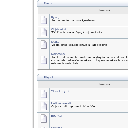
Muuta
Foorumi
Kyselyt
Tänne voit tehdä omia kyselyitäsi.
Ohjelmointi
Täällä voit neuvoa/kysyä ohjelmoinnista.
Muuta
Viestit, jotka eivät sovi muihin kategorioihin
Mainostus
Täällä voit mainostaa Arkku.netin ylläpitämää sivustoasi.
voit tienata netissä"-mainoksia, uhkapelimainoksia tai mitä
asiattomia mainoksia.
Ohjeet
Foorumi
Yleiset ohjeet
Hallintapaneeli
Ohjeita hallintapaneelin käyttöön
Bouncer
Kotisivut