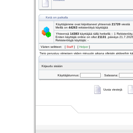
Ketä on paikalla
Käyttäjämme ovat kirjoittaneet yhteensä
21720
viestiä
Meillä on
44263
rekisteröityä käyttäjää
Yhteensä
14383
käyttäjää tällä hetkellä :: 1 Rekisteröity
Eniten käyttäjiä online on ollut
21131
,päiväys 21.7.202
Rekisteröityjä käyttäjiä: -
Värien selitteet: [
Staff
] [
Helper
]
Tieto perustuu viimeisen viiden minuutin aikana olleisiin aktiiveihin käy
Kirjaudu sisään
Käyttäjätunnus:
Salasana:
Uusia viestejä