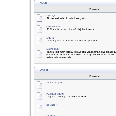
Muuta
Foorumi
Kyselyt
Tänne voit tehdä omia kyselyitäsi.
Ohjelmointi
Täällä voit neuvoa/kysyä ohjelmoinnista.
Muuta
Viestit, jotka eivät sovi muihin kategorioihin
Mainostus
Täällä voit mainostaa Arkku.netin ylläpitämää sivustoasi.
voit tienata netissä"-mainoksia, uhkapelimainoksia tai mitä
asiattomia mainoksia.
Ohjeet
Foorumi
Yleiset ohjeet
Hallintapaneeli
Ohjeita hallintapaneelin käyttöön
Bouncer
Kotisivut