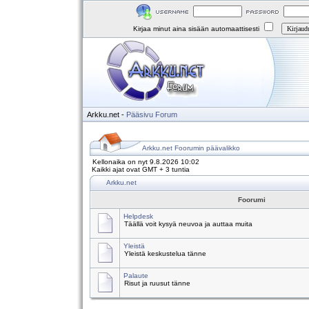
Kirjaa minut aina sisään automaattisesti
Arkku.net
-
Pääsivu
Forum
Arkku.net Foorumin päävalikko
Kellonaika on nyt 9.8.2026 10:02
Kaikki ajat ovat GMT + 3 tuntia
Arkku.net
Foorumi
Helpdesk
Täällä voit kysyä neuvoa ja auttaa muita
Yleistä
Yleistä keskustelua tänne
Palaute
Risut ja ruusut tänne