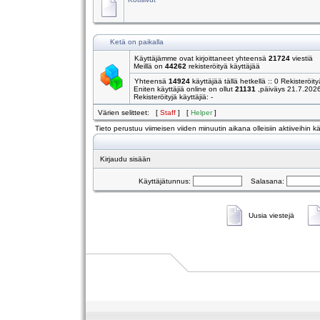
Ketä on paikalla
Käyttäjämme ovat kirjoittaneet yhteensä
21724
viestiä
Meillä on
44262
rekisteröityä käyttäjää
Yhteensä
14924
käyttäjää tällä hetkellä :: 0 Rekisteröity
Eniten käyttäjiä online on ollut
21131
,päiväys 21.7.202
Rekisteröityjä käyttäjiä: -
Värien selitteet: [
Staff
] [
Helper
]
Tieto perustuu viimeisen viiden minuutin aikana olleisiin aktiiveihin käy
Kirjaudu sisään
Käyttäjätunnus:
Salasana:
Uusia viestejä