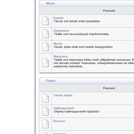
Muuta
Foorumi
Kyselyt
Tänne voit tehdä omia kyselyitäsi.
Ohjelmointi
Täällä voit neuvoa/kysyä ohjelmoinnista.
Muuta
Viestit, jotka eivät sovi muihin kategorioihin
Mainostus
Täällä voit mainostaa Arkku.netin ylläpitämää sivustoasi.
voit tienata netissä"-mainoksia, uhkapelimainoksia tai mitä
asiattomia mainoksia.
Ohjeet
Foorumi
Yleiset ohjeet
Hallintapaneeli
Ohjeita hallintapaneelin käyttöön
Bouncer
Kotisivut