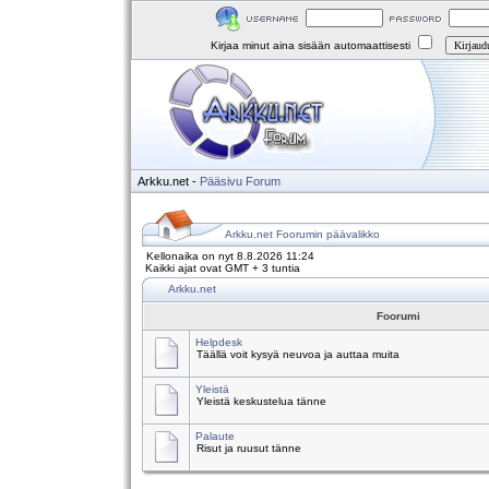
Kirjaa minut aina sisään automaattisesti
Arkku.net
-
Pääsivu
Forum
Arkku.net Foorumin päävalikko
Kellonaika on nyt 8.8.2026 11:24
Kaikki ajat ovat GMT + 3 tuntia
Arkku.net
Foorumi
Helpdesk
Täällä voit kysyä neuvoa ja auttaa muita
Yleistä
Yleistä keskustelua tänne
Palaute
Risut ja ruusut tänne