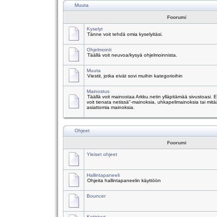
Muuta
Foorumi
Kyselyt
Tänne voit tehdä omia kyselyitäsi.
Ohjelmointi
Täällä voit neuvoa/kysyä ohjelmoinnista.
Muuta
Viestit, jotka eivät sovi muihin kategorioihin
Mainostus
Täällä voit mainostaa Arkku.netin ylläpitämää sivustoasi.
voit tienata netissä"-mainoksia, uhkapelimainoksia tai mitä
asiattomia mainoksia.
Ohjeet
Foorumi
Yleiset ohjeet
Hallintapaneeli
Ohjeita hallintapaneelin käyttöön
Bouncer
Kotisivut