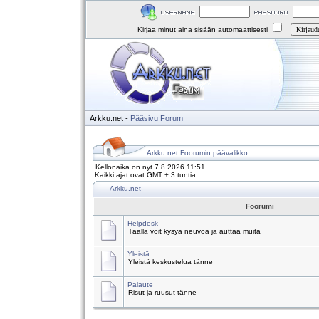
Kirjaa minut aina sisään automaattisesti
Arkku.net
-
Pääsivu
Forum
Arkku.net Foorumin päävalikko
Kellonaika on nyt 7.8.2026 11:51
Kaikki ajat ovat GMT + 3 tuntia
Arkku.net
Foorumi
Helpdesk
Täällä voit kysyä neuvoa ja auttaa muita
Yleistä
Yleistä keskustelua tänne
Palaute
Risut ja ruusut tänne