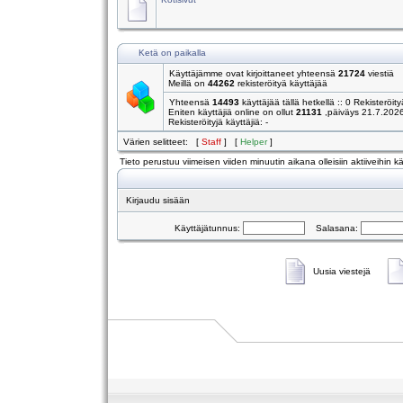
Ketä on paikalla
Käyttäjämme ovat kirjoittaneet yhteensä
21724
viestiä
Meillä on
44262
rekisteröityä käyttäjää
Yhteensä
14493
käyttäjää tällä hetkellä :: 0 Rekisteröity
Eniten käyttäjiä online on ollut
21131
,päiväys 21.7.202
Rekisteröityjä käyttäjiä: -
Värien selitteet: [
Staff
] [
Helper
]
Tieto perustuu viimeisen viiden minuutin aikana olleisiin aktiiveihin käy
Kirjaudu sisään
Käyttäjätunnus:
Salasana:
Uusia viestejä