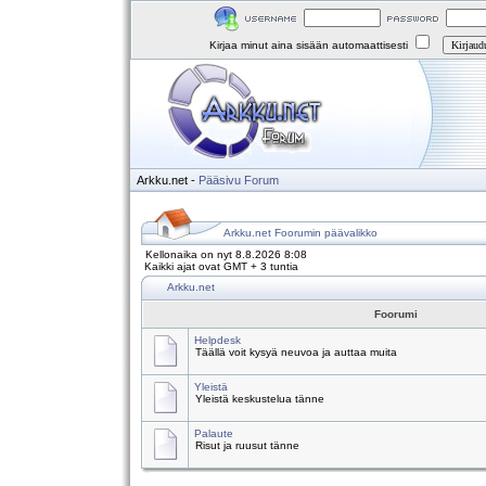
Kirjaa minut aina sisään automaattisesti
Arkku.net
-
Pääsivu
Forum
Arkku.net Foorumin päävalikko
Kellonaika on nyt 8.8.2026 8:08
Kaikki ajat ovat GMT + 3 tuntia
Arkku.net
Foorumi
Helpdesk
Täällä voit kysyä neuvoa ja auttaa muita
Yleistä
Yleistä keskustelua tänne
Palaute
Risut ja ruusut tänne