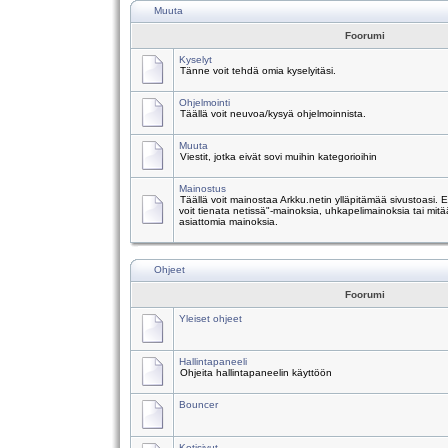
Muuta
Foorumi
Kyselyt
Tänne voit tehdä omia kyselyitäsi.
Ohjelmointi
Täällä voit neuvoa/kysyä ohjelmoinnista.
Muuta
Viestit, jotka eivät sovi muihin kategorioihin
Mainostus
Täällä voit mainostaa Arkku.netin ylläpitämää sivustoasi.
voit tienata netissä"-mainoksia, uhkapelimainoksia tai mitä
asiattomia mainoksia.
Ohjeet
Foorumi
Yleiset ohjeet
Hallintapaneeli
Ohjeita hallintapaneelin käyttöön
Bouncer
Kotisivut