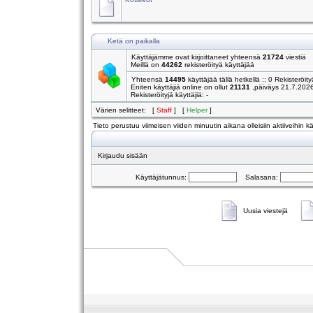
Ketä on paikalla
Käyttäjämme ovat kirjoittaneet yhteensä
21724
viestiä
Meillä on
44262
rekisteröityä käyttäjää
Yhteensä
14495
käyttäjää tällä hetkellä :: 0 Rekisteröity
Eniten käyttäjiä online on ollut
21131
,päiväys 21.7.202
Rekisteröityjä käyttäjiä: -
Värien selitteet: [
Staff
] [
Helper
]
Tieto perustuu viimeisen viiden minuutin aikana olleisiin aktiiveihin käy
Kirjaudu sisään
Käyttäjätunnus:
Salasana:
Uusia viestejä