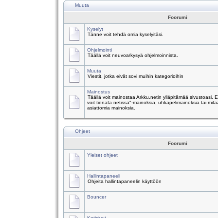
Muuta
Foorumi
Kyselyt
Tänne voit tehdä omia kyselyitäsi.
Ohjelmointi
Täällä voit neuvoa/kysyä ohjelmoinnista.
Muuta
Viestit, jotka eivät sovi muihin kategorioihin
Mainostus
Täällä voit mainostaa Arkku.netin ylläpitämää sivustoasi.
voit tienata netissä"-mainoksia, uhkapelimainoksia tai mitä
asiattomia mainoksia.
Ohjeet
Foorumi
Yleiset ohjeet
Hallintapaneeli
Ohjeita hallintapaneelin käyttöön
Bouncer
Kotisivut