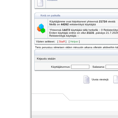
Ketä on paikalla
Käyttäjämme ovat kirjoittaneet yhteensä
21724
viestiä
Meillä on
44262
rekisteröityä käyttäjää
Yhteensä
14472
käyttäjää tällä hetkellä :: 0 Rekisteröity
Eniten käyttäjiä online on ollut
21131
,päiväys 21.7.202
Rekisteröityjä käyttäjiä: -
Värien selitteet: [
Staff
] [
Helper
]
Tieto perustuu viimeisen viiden minuutin aikana olleisiin aktiiveihin käy
Kirjaudu sisään
Käyttäjätunnus:
Salasana:
Uusia viestejä