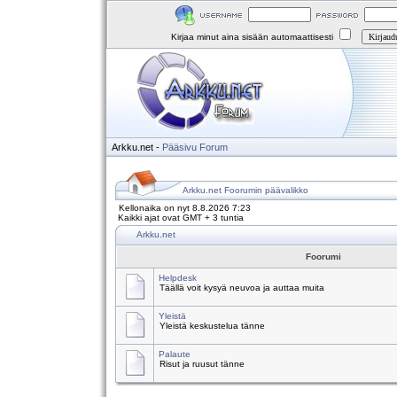
Kirjaa minut aina sisään automaattisesti
Arkku.net
-
Pääsivu
Forum
Arkku.net Foorumin päävalikko
Kellonaika on nyt 8.8.2026 7:23
Kaikki ajat ovat GMT + 3 tuntia
Arkku.net
Foorumi
Helpdesk
Täällä voit kysyä neuvoa ja auttaa muita
Yleistä
Yleistä keskustelua tänne
Palaute
Risut ja ruusut tänne