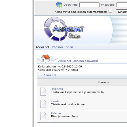
Kirjaa minut aina sisään automaattisesti
Arkku.net
-
Pääsivu
Forum
Arkku.net Foorumin päävalikko
Kellonaika on nyt 6.8.2026 12:06
Kaikki ajat ovat GMT + 3 tuntia
Arkku.net
Foorumi
Helpdesk
Täällä voit kysyä neuvoa ja auttaa muita
Yleistä
Yleistä keskustelua tänne
Palaute
Risut ja ruusut tänne