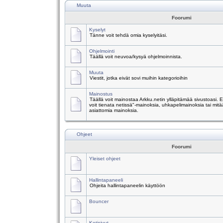
Muuta
Foorumi
Kyselyt
Tänne voit tehdä omia kyselyitäsi.
Ohjelmointi
Täällä voit neuvoa/kysyä ohjelmoinnista.
Muuta
Viestit, jotka eivät sovi muihin kategorioihin
Mainostus
Täällä voit mainostaa Arkku.netin ylläpitämää sivustoasi.
voit tienata netissä"-mainoksia, uhkapelimainoksia tai mitä
asiattomia mainoksia.
Ohjeet
Foorumi
Yleiset ohjeet
Hallintapaneeli
Ohjeita hallintapaneelin käyttöön
Bouncer
Kotisivut