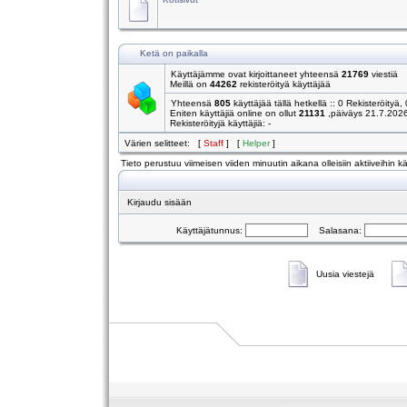
Ketä on paikalla
Käyttäjämme ovat kirjoittaneet yhteensä
21769
viestiä
Meillä on
44262
rekisteröityä käyttäjää
Yhteensä
805
käyttäjää tällä hetkellä :: 0 Rekisteröityä, 
Eniten käyttäjiä online on ollut
21131
,päiväys 21.7.202
Rekisteröityjä käyttäjiä: -
Värien selitteet: [
Staff
] [
Helper
]
Tieto perustuu viimeisen viiden minuutin aikana olleisiin aktiiveihin käy
Kirjaudu sisään
Käyttäjätunnus:
Salasana:
Uusia viestejä