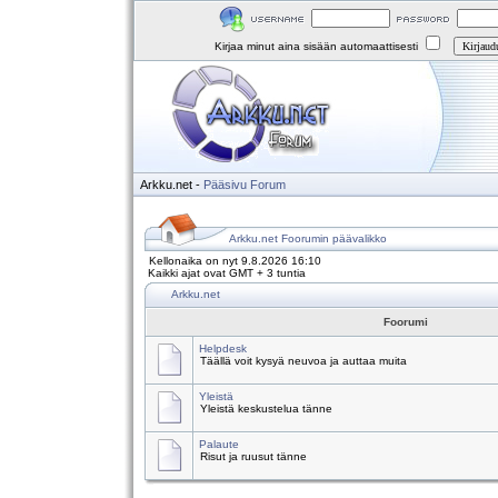
Kirjaa minut aina sisään automaattisesti
Arkku.net
-
Pääsivu
Forum
Arkku.net Foorumin päävalikko
Kellonaika on nyt 9.8.2026 16:10
Kaikki ajat ovat GMT + 3 tuntia
Arkku.net
Foorumi
Helpdesk
Täällä voit kysyä neuvoa ja auttaa muita
Yleistä
Yleistä keskustelua tänne
Palaute
Risut ja ruusut tänne