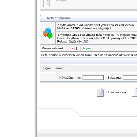
Ketä on paikalla
Käyttäjämme ovat kirjoittaneet yhteensä
21720
viestiä
Meillä on
44263
rekisteröityä käyttäjää
Yhteensä
15374
käyttäjää tällä hetkellä :: 0 Rekisteröity
Eniten käyttäjiä online on ollut
21131
,päiväys 21.7.202
Rekisteröityjä käyttäjiä: -
Värien selitteet: [
Staff
] [
Helper
]
Tieto perustuu viimeisen viiden minuutin aikana olleisiin aktiiveihin käy
Kirjaudu sisään
Käyttäjätunnus:
Salasana:
Uusia viestejä