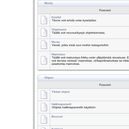
Muuta
Foorumi
Kyselyt
Tänne voit tehdä omia kyselyitäsi.
Ohjelmointi
Täällä voit neuvoa/kysyä ohjelmoinnista.
Muuta
Viestit, jotka eivät sovi muihin kategorioihin
Mainostus
Täällä voit mainostaa Arkku.netin ylläpitämää sivustoasi.
voit tienata netissä"-mainoksia, uhkapelimainoksia tai mitä
asiattomia mainoksia.
Ohjeet
Foorumi
Yleiset ohjeet
Hallintapaneeli
Ohjeita hallintapaneelin käyttöön
Bouncer
Kotisivut