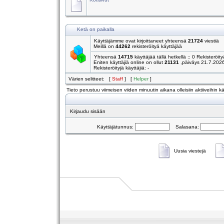
Ketä on paikalla
Käyttäjämme ovat kirjoittaneet yhteensä
21724
viestiä
Meillä on
44262
rekisteröityä käyttäjää
Yhteensä
14715
käyttäjää tällä hetkellä :: 0 Rekisteröity
Eniten käyttäjiä online on ollut
21131
,päiväys 21.7.202
Rekisteröityjä käyttäjiä: -
Värien selitteet: [
Staff
] [
Helper
]
Tieto perustuu viimeisen viiden minuutin aikana olleisiin aktiiveihin käy
Kirjaudu sisään
Käyttäjätunnus:
Salasana:
Uusia viestejä