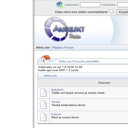
Kirjaa minut aina sisään automaattisesti
Arkku.net
-
Pääsivu
Forum
Arkku.net Foorumin päävalikko
Kellonaika on nyt 7.8.2026 11:08
Kaikki ajat ovat GMT + 3 tuntia
Arkku.net
Foorumi
Helpdesk
Täällä voit kysyä neuvoa ja auttaa muita
Yleistä
Yleistä keskustelua tänne
Palaute
Risut ja ruusut tänne