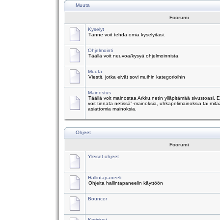
Muuta
Foorumi
Kyselyt
Tänne voit tehdä omia kyselyitäsi.
Ohjelmointi
Täällä voit neuvoa/kysyä ohjelmoinnista.
Muuta
Viestit, jotka eivät sovi muihin kategorioihin
Mainostus
Täällä voit mainostaa Arkku.netin ylläpitämää sivustoasi.
voit tienata netissä"-mainoksia, uhkapelimainoksia tai mitä
asiattomia mainoksia.
Ohjeet
Foorumi
Yleiset ohjeet
Hallintapaneeli
Ohjeita hallintapaneelin käyttöön
Bouncer
Kotisivut