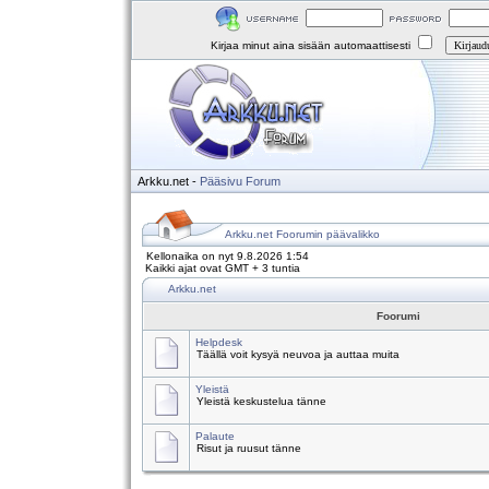
Kirjaa minut aina sisään automaattisesti
Arkku.net
-
Pääsivu
Forum
Arkku.net Foorumin päävalikko
Kellonaika on nyt 9.8.2026 1:54
Kaikki ajat ovat GMT + 3 tuntia
Arkku.net
Foorumi
Helpdesk
Täällä voit kysyä neuvoa ja auttaa muita
Yleistä
Yleistä keskustelua tänne
Palaute
Risut ja ruusut tänne