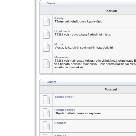
Muuta
Foorumi
Kyselyt
Tänne voit tehdä omia kyselyitäsi.
Ohjelmointi
Täällä voit neuvoa/kysyä ohjelmoinnista.
Muuta
Viestit, jotka eivät sovi muihin kategorioihin
Mainostus
Täällä voit mainostaa Arkku.netin ylläpitämää sivustoasi.
voit tienata netissä"-mainoksia, uhkapelimainoksia tai mitä
asiattomia mainoksia.
Ohjeet
Foorumi
Yleiset ohjeet
Hallintapaneeli
Ohjeita hallintapaneelin käyttöön
Bouncer
Kotisivut