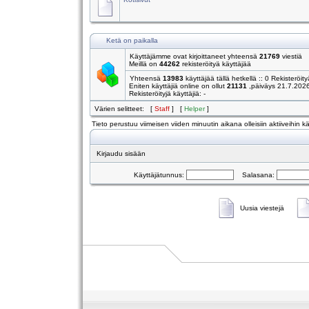
Ketä on paikalla
Käyttäjämme ovat kirjoittaneet yhteensä
21769
viestiä
Meillä on
44262
rekisteröityä käyttäjää
Yhteensä
13983
käyttäjää tällä hetkellä :: 0 Rekisteröity
Eniten käyttäjiä online on ollut
21131
,päiväys 21.7.202
Rekisteröityjä käyttäjiä: -
Värien selitteet: [
Staff
] [
Helper
]
Tieto perustuu viimeisen viiden minuutin aikana olleisiin aktiiveihin käy
Kirjaudu sisään
Käyttäjätunnus:
Salasana:
Uusia viestejä