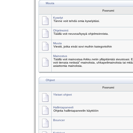
Muuta
Foorumi
Kyselyt
Tänne voit tehdä omia kyselyitäsi.
Ohjelmointi
Täällä voit neuvoa/kysyä ohjelmoinnista.
Muuta
Viestit, jotka eivät sovi muihin kategorioihin
Mainostus
Täällä voit mainostaa Arkku.netin ylläpitämää sivustoasi.
voit tienata netissä"-mainoksia, uhkapelimainoksia tai mitä
asiattomia mainoksia.
Ohjeet
Foorumi
Yleiset ohjeet
Hallintapaneeli
Ohjeita hallintapaneelin käyttöön
Bouncer
Kotisivut