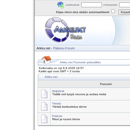
Kirjaa minut aina sisään automaattisesti
Arkku.net
-
Pääsivu
Forum
Arkku.net Foorumin päävalikko
Kellonaika on nyt 6.8.2026 18:57
Kaikki ajat ovat GMT + 3 tuntia
Arkku.net
Foorumi
Helpdesk
Täällä voit kysyä neuvoa ja auttaa muita
Yleistä
Yleistä keskustelua tänne
Palaute
Risut ja ruusut tänne