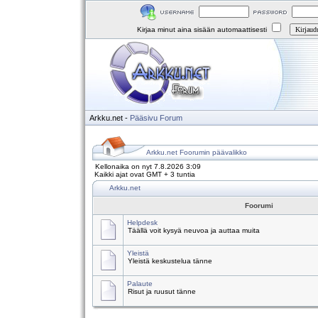
Kirjaa minut aina sisään automaattisesti
Arkku.net
-
Pääsivu
Forum
Arkku.net Foorumin päävalikko
Kellonaika on nyt 7.8.2026 3:09
Kaikki ajat ovat GMT + 3 tuntia
Arkku.net
Foorumi
Helpdesk
Täällä voit kysyä neuvoa ja auttaa muita
Yleistä
Yleistä keskustelua tänne
Palaute
Risut ja ruusut tänne