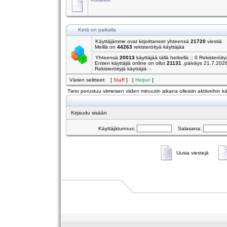
Ketä on paikalla
Käyttäjämme ovat kirjoittaneet yhteensä
21720
viestiä
Meillä on
44263
rekisteröityä käyttäjää
Yhteensä
20013
käyttäjää tällä hetkellä :: 0 Rekisteröity
Eniten käyttäjiä online on ollut
21131
,päiväys 21.7.202
Rekisteröityjä käyttäjiä: -
Värien selitteet: [
Staff
] [
Helper
]
Tieto perustuu viimeisen viiden minuutin aikana olleisiin aktiiveihin käy
Kirjaudu sisään
Käyttäjätunnus:
Salasana:
Uusia viestejä