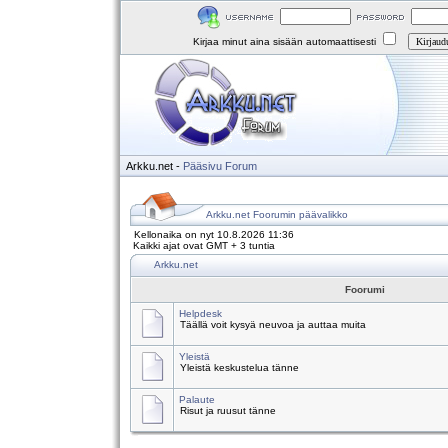
Kirjaa minut aina sisään automaattisesti
Arkku.net
-
Pääsivu
Forum
Arkku.net Foorumin päävalikko
Kellonaika on nyt 10.8.2026 11:36
Kaikki ajat ovat GMT + 3 tuntia
Arkku.net
Foorumi
Helpdesk
Täällä voit kysyä neuvoa ja auttaa muita
Yleistä
Yleistä keskustelua tänne
Palaute
Risut ja ruusut tänne