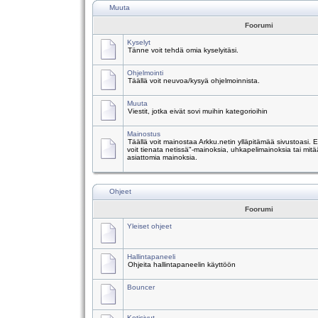
Muuta
Foorumi
Kyselyt
Tänne voit tehdä omia kyselyitäsi.
Ohjelmointi
Täällä voit neuvoa/kysyä ohjelmoinnista.
Muuta
Viestit, jotka eivät sovi muihin kategorioihin
Mainostus
Täällä voit mainostaa Arkku.netin ylläpitämää sivustoasi.
voit tienata netissä"-mainoksia, uhkapelimainoksia tai mitä
asiattomia mainoksia.
Ohjeet
Foorumi
Yleiset ohjeet
Hallintapaneeli
Ohjeita hallintapaneelin käyttöön
Bouncer
Kotisivut