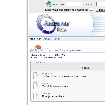
Kirjaa minut aina sisään automaattisesti
Arkku.net
-
Pääsivu
Forum
Arkku.net Foorumin päävalikko
Kellonaika on nyt 8.8.2026 2:59
Kaikki ajat ovat GMT + 3 tuntia
Arkku.net
Foorumi
Helpdesk
Täällä voit kysyä neuvoa ja auttaa muita
Yleistä
Yleistä keskustelua tänne
Palaute
Risut ja ruusut tänne