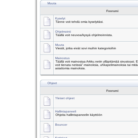
Muuta
Foorumi
Kyselyt
Tänne voit tehdä omia kyselyitäsi.
Ohjelmointi
Täällä voit neuvoa/kysyä ohjelmoinnista.
Muuta
Viestit, jotka eivät sovi muihin kategorioihin
Mainostus
Täällä voit mainostaa Arkku.netin ylläpitämää sivustoasi.
voit tienata netissä"-mainoksia, uhkapelimainoksia tai mitä
asiattomia mainoksia.
Ohjeet
Foorumi
Yleiset ohjeet
Hallintapaneeli
Ohjeita hallintapaneelin käyttöön
Bouncer
Kotisivut