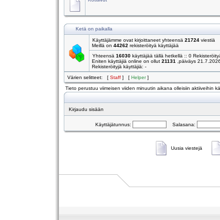
Ketä on paikalla
Käyttäjämme ovat kirjoittaneet yhteensä
21724
viestiä
Meillä on
44262
rekisteröityä käyttäjää
Yhteensä
16030
käyttäjää tällä hetkellä :: 0 Rekisteröity
Eniten käyttäjiä online on ollut
21131
,päiväys 21.7.202
Rekisteröityjä käyttäjiä: -
Värien selitteet: [
Staff
] [
Helper
]
Tieto perustuu viimeisen viiden minuutin aikana olleisiin aktiiveihin käy
Kirjaudu sisään
Käyttäjätunnus:
Salasana:
Uusia viestejä