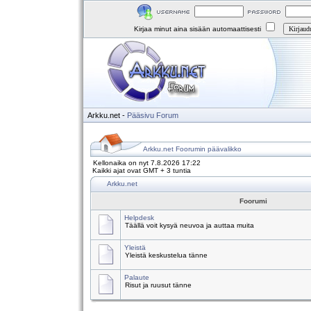
Kirjaa minut aina sisään automaattisesti
Arkku.net
-
Pääsivu
Forum
Arkku.net Foorumin päävalikko
Kellonaika on nyt 7.8.2026 17:22
Kaikki ajat ovat GMT + 3 tuntia
Arkku.net
Foorumi
Helpdesk
Täällä voit kysyä neuvoa ja auttaa muita
Yleistä
Yleistä keskustelua tänne
Palaute
Risut ja ruusut tänne