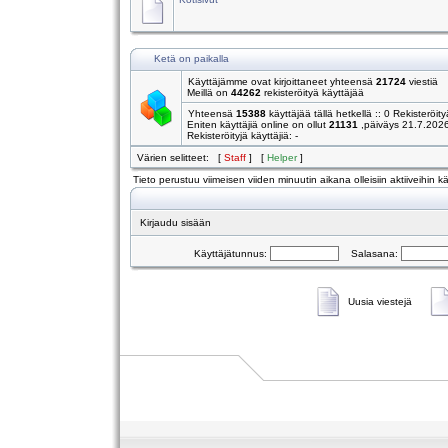
Ketä on paikalla
Käyttäjämme ovat kirjoittaneet yhteensä
21724
viestiä
Meillä on
44262
rekisteröityä käyttäjää
Yhteensä
15388
käyttäjää tällä hetkellä :: 0 Rekisteröity
Eniten käyttäjiä online on ollut
21131
,päiväys 21.7.202
Rekisteröityjä käyttäjiä: -
Värien selitteet: [
Staff
] [
Helper
]
Tieto perustuu viimeisen viiden minuutin aikana olleisiin aktiiveihin käy
Kirjaudu sisään
Käyttäjätunnus:
Salasana:
Uusia viestejä