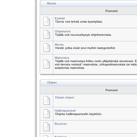
Muuta
Foorumi
Kyselyt
Tänne voit tehdä omia kyselyitäsi.
Ohjelmointi
Täällä voit neuvoa/kysyä ohjelmoinnista.
Muuta
Viestit, jotka eivät sovi muihin kategorioihin
Mainostus
Täällä voit mainostaa Arkku.netin ylläpitämää sivustoasi.
voit tienata netissä"-mainoksia, uhkapelimainoksia tai mitä
asiattomia mainoksia.
Ohjeet
Foorumi
Yleiset ohjeet
Hallintapaneeli
Ohjeita hallintapaneelin käyttöön
Bouncer
Kotisivut