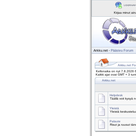
Kirjaa minut ai
Arkku.net
-
Pääsivu
Forum
Arkku.net Fo
Kellonaika on nyt 7.8.2026 
Kaikki ajat ovat GMT + 3 tunt
Arkku.net
Helpdesk
Täällä voit kysyä 
Yleistä
Yleistä keskustelu
Palaute
Risut ja ruusut tä