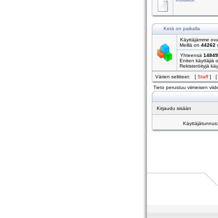
Ketä on paikalla
Käyttäjämme ovat
Meillä on
44262
r
Yhteensä
14849
Eniten käyttäjiä 
Rekisteröityjä käyt
Värien selitteet: [
Staff
] 
Tieto perustuu viimeisen viide
Kirjaudu sisään
Käyttäjätunnus