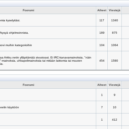
Foorumi
Aiheet
Viestejä
mia kyselyitäsi.
117
1340
/kysyä ohjelmoinnista.
189
875
 sovi muihin kategorioihin
104
1064
taa Arkku.netin ylläpitämää sivustoasi. Ei IRC-kanavamainoksia, "näin
ä"-mainoksia, uhkapelimainoksia tai mitään laittomia tai muuten
454
1580
ia.
Foorumi
Aiheet
Viestejä
1
9
neelin käyttöön
7
10
1
412