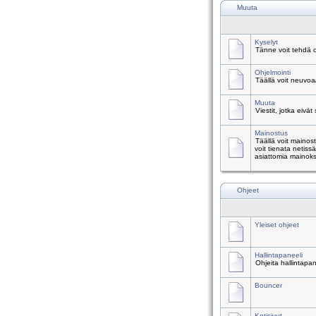
Muuta
Kyselyt
Tänne voit tehdä o
Ohjelmointi
Täällä voit neuvoa
Muuta
Viestit, jotka eivät
Mainostus
Täällä voit mainos
voit tienata netiss
asiattomia mainoks
Ohjeet
Yleiset ohjeet
Hallintapaneeli
Ohjeita hallintapa
Bouncer
Kotisivut