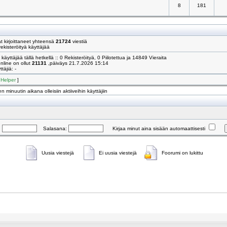
8
181
 kirjoittaneet yhteensä
21724
viestiä
ekisteröityä käyttäjää
käyttäjää tällä hetkellä :: 0 Rekisteröityä, 0 Piilotettua ja 14849 Vieraita
online on ollut
21131
,päiväys 21.7.2026 15:14
täjiä: -
[
Helper
]
n minuutin aikana olleisiin aktiiveihin käyttäjiin
:
Salasana:
Kirjaa minut aina sisään automaattisesti
Uusia viestejä
Ei uusia viestejä
Foorumi on lukittu