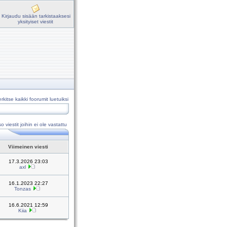
Kirjaudu sisään tarkistaaksesi
yksityiset viestit
rkitse kaikki foorumit luetuiksi
o viestit joihin ei ole vastattu
Viimeinen viesti
17.3.2026 23:03
axl
16.1.2023 22:27
Tonzas
16.6.2021 12:59
Kiia