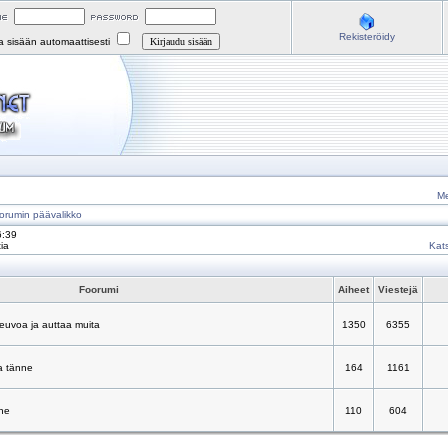
Rekisteröidy
na sisään automaattisesti
Me
orumin päävalikko
6:39
ia
Kats
Foorumi
Aiheet
Viestejä
neuvoa ja auttaa muita
1350
6355
a tänne
164
1161
nne
110
604