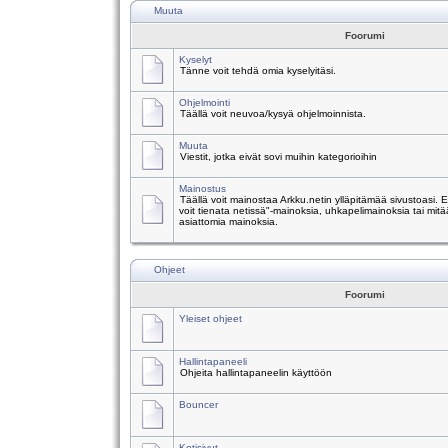
Muuta
Foorumi
Kyselyt
Tänne voit tehdä omia kyselyitäsi.
Ohjelmointi
Täällä voit neuvoa/kysyä ohjelmoinnista.
Muuta
Viestit, jotka eivät sovi muihin kategorioihin
Mainostus
Täällä voit mainostaa Arkku.netin ylläpitämää sivustoasi.
voit tienata netissä"-mainoksia, uhkapelimainoksia tai mitä
asiattomia mainoksia.
Ohjeet
Foorumi
Yleiset ohjeet
Hallintapaneeli
Ohjeita hallintapaneelin käyttöön
Bouncer
Kotisivut