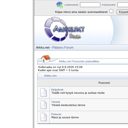
Kirjaa minut aina sisään automaattisesti
Arkku.net
-
Pääsivu
Forum
Arkku.net Foorumin päävalikko
Kellonaika on nyt 9.8.2026 15:06
Kaikki ajat ovat GMT + 3 tuntia
Arkku.net
Foorumi
Helpdesk
Täällä voit kysyä neuvoa ja auttaa muita
Yleistä
Yleistä keskustelua tänne
Palaute
Risut ja ruusut tänne