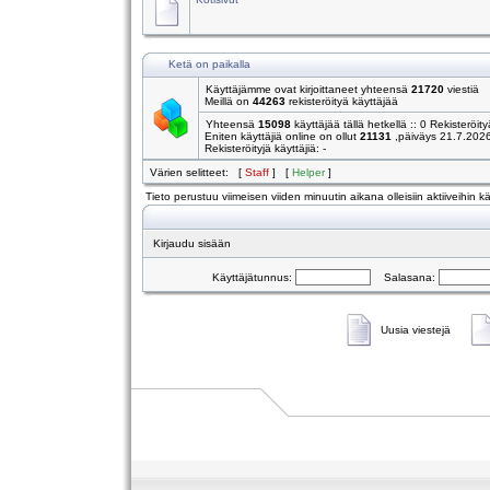
Ketä on paikalla
Käyttäjämme ovat kirjoittaneet yhteensä
21720
viestiä
Meillä on
44263
rekisteröityä käyttäjää
Yhteensä
15098
käyttäjää tällä hetkellä :: 0 Rekisteröity
Eniten käyttäjiä online on ollut
21131
,päiväys 21.7.202
Rekisteröityjä käyttäjiä: -
Värien selitteet: [
Staff
] [
Helper
]
Tieto perustuu viimeisen viiden minuutin aikana olleisiin aktiiveihin käy
Kirjaudu sisään
Käyttäjätunnus:
Salasana:
Uusia viestejä