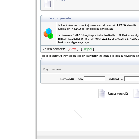
Ketä on paikalla
Käyttäjämme ovat kirjoittaneet yhteensä
21720
viestiä
Meillä on
44263
rekisteröityä käyttäjää
Yhteensä
14640
käyttäjää tällä hetkellä :: 0 Rekisteröity
Eniten käyttäjiä online on ollut
21131
,päiväys 21.7.202
Rekisteröityjä käyttäjiä: -
Värien selitteet: [
Staff
] [
Helper
]
Tieto perustuu viimeisen viiden minuutin aikana olleisiin aktiiveihin käy
Kirjaudu sisään
Käyttäjätunnus:
Salasana:
Uusia viestejä