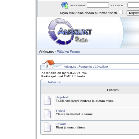
Kirjaa minut aina sisään automaattisesti
Arkku.net
-
Pääsivu
Forum
Arkku.net Foorumin päävalikko
Kellonaika on nyt 9.8.2026 7:47
Kaikki ajat ovat GMT + 3 tuntia
Arkku.net
Foorumi
Helpdesk
Täällä voit kysyä neuvoa ja auttaa muita
Yleistä
Yleistä keskustelua tänne
Palaute
Risut ja ruusut tänne