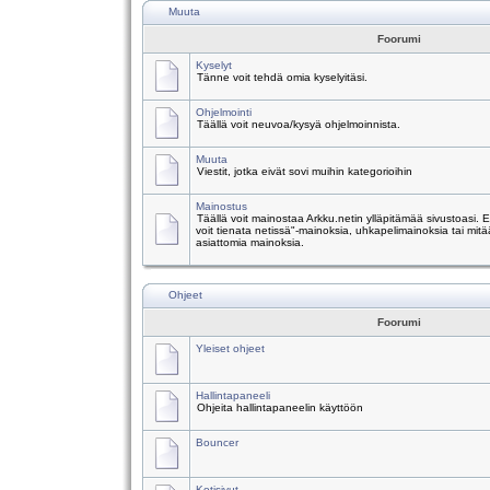
Muuta
Foorumi
Kyselyt
Tänne voit tehdä omia kyselyitäsi.
Ohjelmointi
Täällä voit neuvoa/kysyä ohjelmoinnista.
Muuta
Viestit, jotka eivät sovi muihin kategorioihin
Mainostus
Täällä voit mainostaa Arkku.netin ylläpitämää sivustoasi.
voit tienata netissä"-mainoksia, uhkapelimainoksia tai mitä
asiattomia mainoksia.
Ohjeet
Foorumi
Yleiset ohjeet
Hallintapaneeli
Ohjeita hallintapaneelin käyttöön
Bouncer
Kotisivut