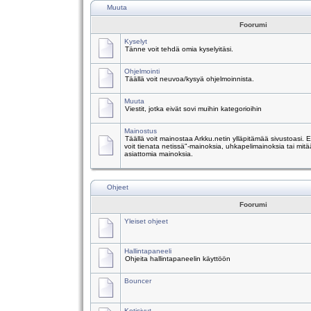
Muuta
Foorumi
Kyselyt
Tänne voit tehdä omia kyselyitäsi.
Ohjelmointi
Täällä voit neuvoa/kysyä ohjelmoinnista.
Muuta
Viestit, jotka eivät sovi muihin kategorioihin
Mainostus
Täällä voit mainostaa Arkku.netin ylläpitämää sivustoasi.
voit tienata netissä"-mainoksia, uhkapelimainoksia tai mitä
asiattomia mainoksia.
Ohjeet
Foorumi
Yleiset ohjeet
Hallintapaneeli
Ohjeita hallintapaneelin käyttöön
Bouncer
Kotisivut