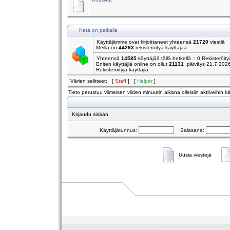
Ketä on paikalla
Käyttäjämme ovat kirjoittaneet yhteensä
21720
viestiä
Meillä on
44263
rekisteröityä käyttäjää
Yhteensä
14585
käyttäjää tällä hetkellä :: 0 Rekisteröity
Eniten käyttäjiä online on ollut
21131
,päiväys 21.7.202
Rekisteröityjä käyttäjiä: -
Värien selitteet: [
Staff
] [
Helper
]
Tieto perustuu viimeisen viiden minuutin aikana olleisiin aktiiveihin käy
Kirjaudu sisään
Käyttäjätunnus:
Salasana:
Uusia viestejä