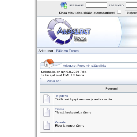
Kirjaa minut aina sisään automaattisesti
Arkku.net
-
Pääsivu
Forum
Arkku.net Foorumin päävalikko
Kellonaika on nyt 9.8.2026 7:54
Kaikki ajat ovat GMT + 3 tuntia
Arkku.net
Foorumi
Helpdesk
Täällä voit kysyä neuvoa ja auttaa muita
Yleistä
Yleistä keskustelua tänne
Palaute
Risut ja ruusut tänne