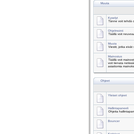
Muuta
Kyselyt
Tänne voit tehdä o
Ohjelmointi
Täällä voit neuvoa
Muuta
Viestit, jotka eivät
Mainostus
Täällä voit mainos
voit tienata netiss
asiattomia mainoks
Ohjeet
Yleiset ohjeet
Hallintapaneeli
Ohjeita hallintapa
Bouncer
Kotisivut