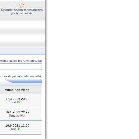
Kirjaudu sisään tarkistaaksesi
yksityiset viestit
rkitse kaikki foorumit luetuiksi
o viestit joihin ei ole vastattu
Viimeinen viesti
17.3.2026 23:03
axl
16.1.2023 22:27
Tonzas
16.6.2021 12:59
Kiia