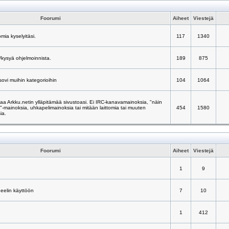
Foorumi
Aiheet
Viestejä
mia kyselyitäsi.
117
1340
/kysyä ohjelmoinnista.
189
875
 sovi muihin kategorioihin
104
1064
taa Arkku.netin ylläpitämää sivustoasi. Ei IRC-kanavamainoksia, "näin
ä"-mainoksia, uhkapelimainoksia tai mitään laittomia tai muuten
454
1580
ia.
Foorumi
Aiheet
Viestejä
1
9
neelin käyttöön
7
10
1
412