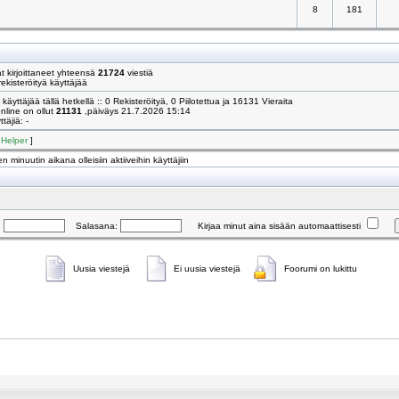
8
181
 kirjoittaneet yhteensä
21724
viestiä
ekisteröityä käyttäjää
käyttäjää tällä hetkellä :: 0 Rekisteröityä, 0 Piilotettua ja 16131 Vieraita
online on ollut
21131
,päiväys 21.7.2026 15:14
täjiä: -
[
Helper
]
n minuutin aikana olleisiin aktiiveihin käyttäjiin
:
Salasana:
Kirjaa minut aina sisään automaattisesti
Uusia viestejä
Ei uusia viestejä
Foorumi on lukittu