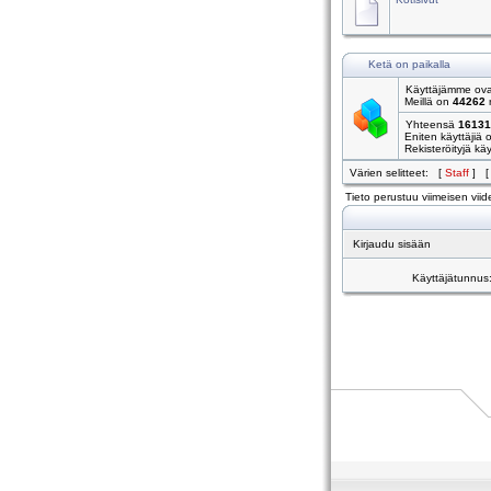
Ketä on paikalla
Käyttäjämme ovat
Meillä on
44262
r
Yhteensä
16131
Eniten käyttäjiä 
Rekisteröityjä käyt
Värien selitteet: [
Staff
] 
Tieto perustuu viimeisen viide
Kirjaudu sisään
Käyttäjätunnus