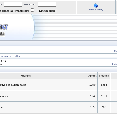
Rekisteröidy
na sisään automaattisesti
Me
orumin päävalikko
19:49
ia
Kats
Foorumi
Aiheet
Viestejä
neuvoa ja auttaa muita
1350
6355
a tänne
164
1161
nne
110
604