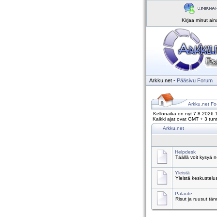
Kirjaa minut ai
Arkku.net
-
Pääsivu
Forum
Arkku.net Fo
Kellonaika on nyt 7.8.2026 
Kaikki ajat ovat GMT + 3 tunt
Arkku.net
Helpdesk
Täällä voit kysyä 
Yleistä
Yleistä keskustelu
Palaute
Risut ja ruusut tä