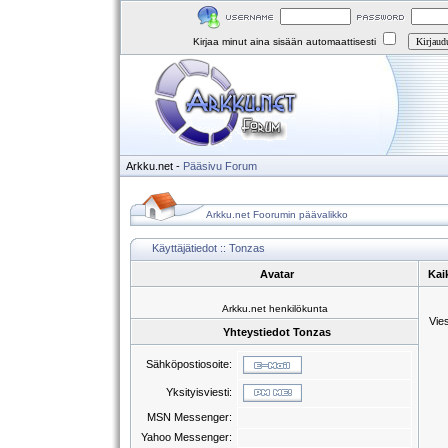
Kirjaa minut aina sisään automaattisesti
Arkku.net
-
Pääsivu
Forum
Arkku.net Foorumin päävalikko
Käyttäjätiedot :: Tonzas
Avatar
Kai
Arkku.net henkilökunta
Vie
Yhteystiedot Tonzas
Sähköpostiosoite:
Yksityisviesti:
MSN Messenger:
Yahoo Messenger: