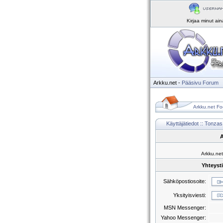
Kirjaa minut ai
Arkku.net
-
Pääsivu
Forum
Arkku.net Fo
Käyttäjätiedot :: Tonzas
A
Arkku.net
Yhteyst
Sähköpostiosoite:
Yksityisviesti:
MSN Messenger:
Yahoo Messenger: