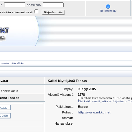
Rekisteröidy
na sisään automaattisesti
orumin päävalikko
vatar
Kaikki käyttäjästä Tonzas
Liittynyt:
09 Syy 2005
 henkilökunta
Viestejä yhteensä:
1278
iedot Tonzas
[8.67% kaikista viesteistä / 0.17 viestiä 
Etsi kaikki viestit, jotka on kirjoittanut T
Paikkakunta:
Espoo
Kotisivu:
http://www.arkku.net
Ammatti:
Harrastukset: