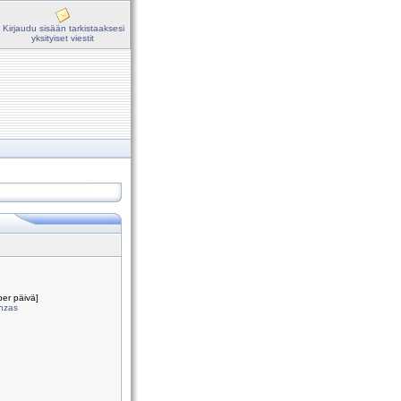
Kirjaudu sisään tarkistaaksesi
yksityiset viestit
per päivä]
onzas