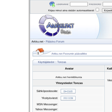
Kirjaa minut aina sisään automaattisesti
Arkku.net
-
Pääsivu
Forum
Arkku.net Foorumin päävalikko
Käyttäjätiedot :: Tonzas
Avatar
Kai
Arkku.net henkilökunta
Vie
Yhteystiedot Tonzas
Sähköpostiosoite:
Yksityisviesti:
MSN Messenger:
Yahoo Messenger: