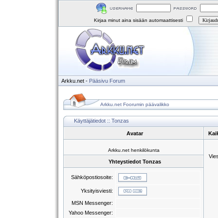
Kirjaa minut aina sisään automaattisesti
Arkku.net
-
Pääsivu
Forum
Arkku.net Foorumin päävalikko
Käyttäjätiedot :: Tonzas
Avatar
Kai
Arkku.net henkilökunta
Vie
Yhteystiedot Tonzas
Sähköpostiosoite:
Yksityisviesti:
MSN Messenger:
Yahoo Messenger: