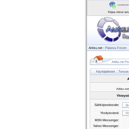
Kirjaa minut ai
Arkku.net
-
Pääsivu
Forum
Arkku.net Fo
Käyttäjätiedot :: Tonzas
A
Arkku.net
Yhteyst
Sähköpostiosoite:
Yksityisviesti:
MSN Messenger:
Yahoo Messenger: