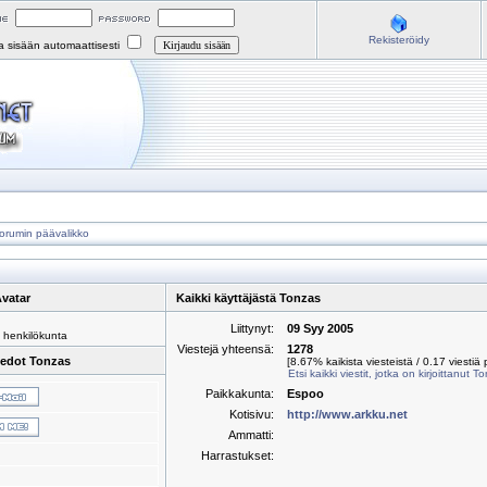
Rekisteröidy
na sisään automaattisesti
orumin päävalikko
vatar
Kaikki käyttäjästä Tonzas
Liittynyt:
09 Syy 2005
 henkilökunta
Viestejä yhteensä:
1278
iedot Tonzas
[8.67% kaikista viesteistä / 0.17 viestiä 
Etsi kaikki viestit, jotka on kirjoittanut T
Paikkakunta:
Espoo
Kotisivu:
http://www.arkku.net
Ammatti:
Harrastukset: