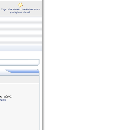
Kirjaudu sisään tarkistaaksesi
yksityiset viestit
per päivä]
onzas